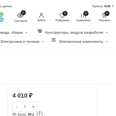
ых данных
Валюта:
RUB
0
0
0
0
Войти
Избранное
Сравнение
Корзина
Смотрели
овода, сборки
Конструкторы, модули разработки
Электроника и техника
Электронные компоненты
4 010
₽
-
+
!
Бонус:
80.2