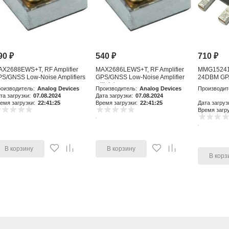
90
₽
540
₽
710
₽
AX2688EWS+T, RF Amplifier
MAX2686LEWS+T, RF Amplifier
MMG15241H
S/GNSS Low-Noise Amplifiers
GPS/GNSS Low-Noise Amplifier
24DBM GP
with Integr
оизводитель:
Analog Devices
Производитель:
Analog Devices
Производит
та загрузки:
07.08.2024
Дата загрузки:
07.08.2024
емя загрузки:
22:41:25
Время загрузки:
22:41:25
Дата загруз
Время загру
В корзину
В корзину
В корз