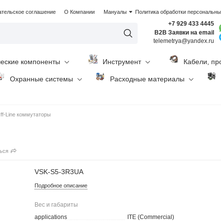
ательское соглашение
О Компании
Мануалы
Политика обработки персональн
+7 929 433 4445
B2B Заявки на email
telemetrya@yandex.ru
ческие компоненты
Инструмент
Кабели, пр
Охранные системы
Расходные материалы
ff-Line коммутаторы
ься
VSK-S5-3R3UA
Подробное описание
Вес и габариты
applications
ITE (Commercial)