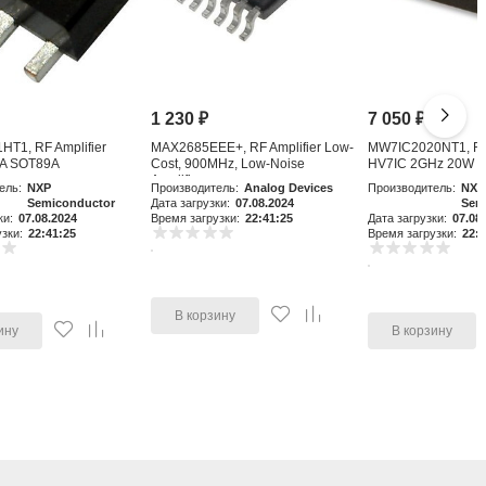
1 230
₽
7 050
₽
T1, RF Amplifier
MAX2685EEE+, RF Amplifier Low-
MW7IC2020NT1, RF 
A SOT89A
Cost, 900MHz, Low-Noise
HV7IC 2GHz 20W 
Amplifier an
ель:
NXP
Производитель:
Analog Devices
Производитель:
NXP
Semiconductor
Дата загрузки:
07.08.2024
Sem
ки:
07.08.2024
Время загрузки:
22:41:25
Дата загрузки:
07.08
зки:
22:41:25
Время загрузки:
22:4
В корзину
ину
В корзину