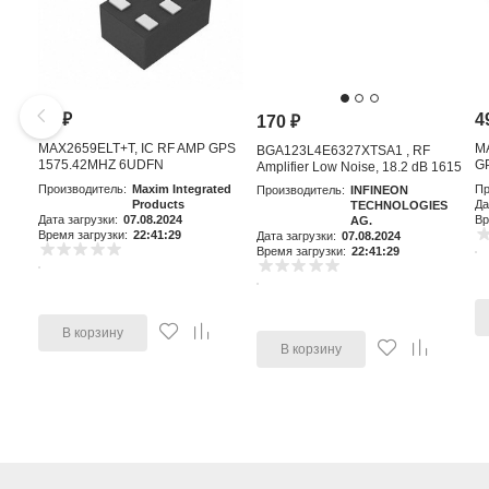
81
₽
4
170
₽
MAX2659ELT+T, IC RF AMP GPS
M
BGA123L4E6327XTSA1 , RF
1575.42MHZ 6UDFN
GP
Amplifier Low Noise, 18.2 dB 1615
MHz, 4-Pin TSLP-4-11
Производитель:
Maxim Integrated
Пр
Производитель:
INFINEON
Products
Да
TECHNOLOGIES
Дата загрузки:
07.08.2024
Вр
AG.
Время загрузки:
22:41:29
Дата загрузки:
07.08.2024
Время загрузки:
22:41:29
В корзину
В корзину