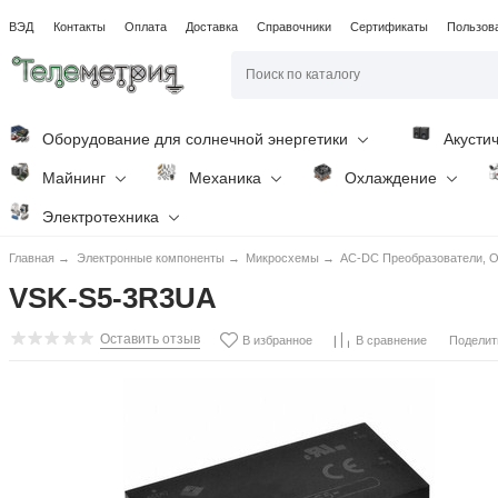
ВЭД
Контакты
Оплата
Доставка
Справочники
Сертификаты
Пользов
Оборудование для солнечной энергетики
Акусти
Майнинг
Механика
Охлаждение
Электротехника
Главная
→
Электронные компоненты
→
Микросхемы
→
AC-DC Преобразователи, O
VSK-S5-3R3UA
Оставить отзыв
Поделит
В избранное
В сравнение