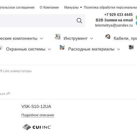
ательское соглашение
О Компании
Мануалы
Политика обработки персональн
+7 929 433 4445
B2B Заявки на email
telemetrya@yandex.ru
ческие компоненты
Инструмент
Кабели, пр
Охранные системы
Расходные материалы
ff-Line коммутаторы
ься
VSK-S10-12UA
Подробное описание