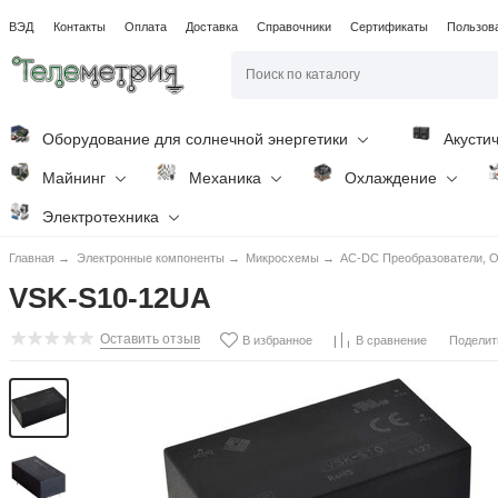
ВЭД
Контакты
Оплата
Доставка
Справочники
Сертификаты
Пользов
Оборудование для солнечной энергетики
Акусти
Майнинг
Механика
Охлаждение
Электротехника
Главная
→
Электронные компоненты
→
Микросхемы
→
AC-DC Преобразователи, O
VSK-S10-12UA
Оставить отзыв
Поделит
В избранное
В сравнение