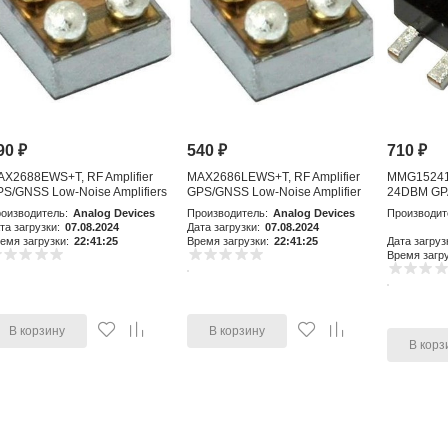
90
₽
540
₽
710
₽
AX2688EWS+T, RF Amplifier
MAX2686LEWS+T, RF Amplifier
MMG15241H
S/GNSS Low-Noise Amplifiers
GPS/GNSS Low-Noise Amplifier
24DBM GP
with Integr
оизводитель:
Analog Devices
Производитель:
Analog Devices
Производит
та загрузки:
07.08.2024
Дата загрузки:
07.08.2024
емя загрузки:
22:41:25
Время загрузки:
22:41:25
Дата загруз
Время загру
В корзину
В корзину
В корз