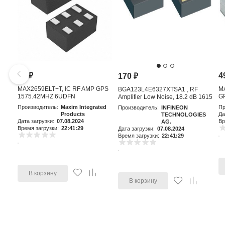
81
₽
4
170
₽
MAX2659ELT+T, IC RF AMP GPS
M
BGA123L4E6327XTSA1 , RF
1575.42MHZ 6UDFN
GP
Amplifier Low Noise, 18.2 dB 1615
MHz, 4-Pin TSLP-4-11
Производитель:
Maxim Integrated
Пр
Производитель:
INFINEON
Products
Да
TECHNOLOGIES
Дата загрузки:
07.08.2024
Вр
AG.
Время загрузки:
22:41:29
Дата загрузки:
07.08.2024
Время загрузки:
22:41:29
В корзину
В корзину