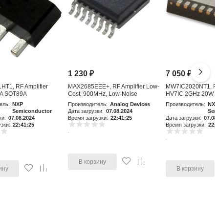
1 230
₽
7 050
₽
T1, RF Amplifier
MAX2685EEE+, RF Amplifier Low-
MW7IC2020NT1, RF 
A SOT89A
Cost, 900MHz, Low-Noise
HV7IC 2GHz 20W 
Amplifier an
ель:
NXP
Производитель:
Analog Devices
Производитель:
NXP
Semiconductor
Дата загрузки:
07.08.2024
Sem
ки:
07.08.2024
Время загрузки:
22:41:25
Дата загрузки:
07.08
зки:
22:41:25
Время загрузки:
22:4
В корзину
ину
В корзину