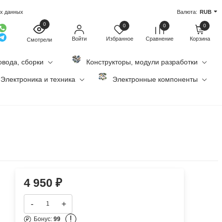
ых данных
Валюта:
RUB
0
0
0
0
Войти
Избранное
Сравнение
Корзина
Смотрели
овода, сборки
Конструкторы, модули разработки
Электроника и техника
Электронные компоненты
4 950
₽
-
+
!
Бонус:
99