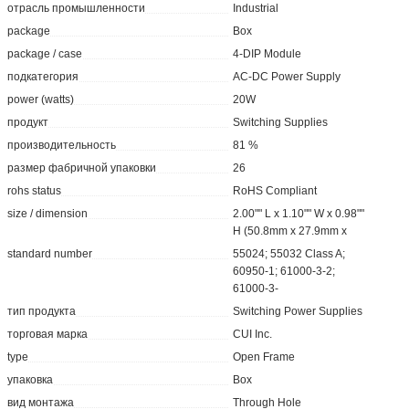
отрасль промышленности
Industrial
package
Box
package / case
4-DIP Module
подкатегория
AC-DC Power Supply
power (watts)
20W
продукт
Switching Supplies
производительность
81 %
размер фабричной упаковки
26
rohs status
RoHS Compliant
size / dimension
2.00"" L x 1.10"" W x 0.98""
H (50.8mm x 27.9mm x
standard number
55024; 55032 Class A;
60950-1; 61000-3-2;
61000-3-
тип продукта
Switching Power Supplies
торговая марка
CUI Inc.
type
Open Frame
упаковка
Box
вид монтажа
Through Hole