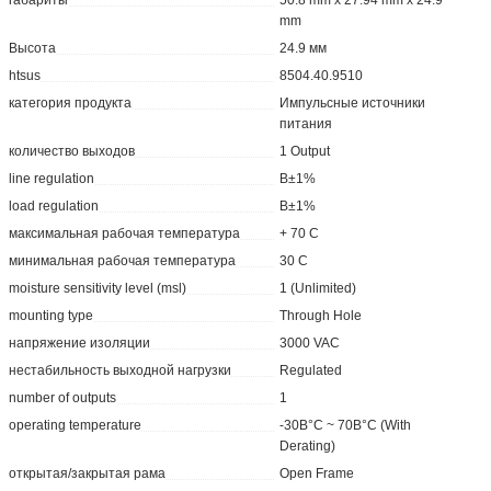
габариты
50.8 mm x 27.94 mm x 24.9
mm
Высота
24.9 мм
htsus
8504.40.9510
категория продукта
Импульсные источники
питания
количество выходов
1 Output
line regulation
В±1%
load regulation
В±1%
максимальная рабочая температура
+ 70 C
минимальная рабочая температура
30 C
moisture sensitivity level (msl)
1 (Unlimited)
mounting type
Through Hole
напряжение изоляции
3000 VAC
нестабильность выходной нагрузки
Regulated
number of outputs
1
operating temperature
-30В°C ~ 70В°C (With
Derating)
открытая/закрытая рама
Open Frame