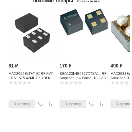
Похожие товары
Сравнить все
81
₽
170
₽
490
₽
MAX2659ELT+T, IC RF AMP
BGA123L4E6327XTSA1 , RF
MAX2688EWS
GPS 1575.42MHZ 6UDFN
Amplifier Low Noise, 18.2 dB
Amplifier G
1615 MHz, 4-Pin TSLP-4-11
Noise Amplifi
В корзину
В корзину
В корзин