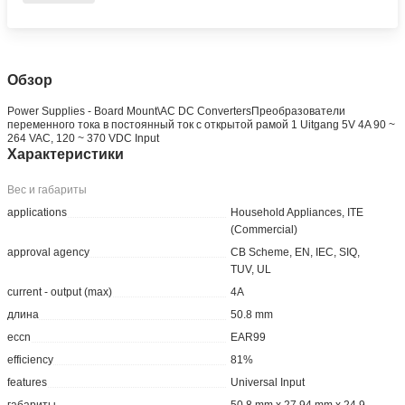
Обзор
Power Supplies - Board Mount\AC DC ConvertersПреобразователи
переменного тока в постоянный ток с открытой рамой 1 Uitgang 5V 4A 90 ~
264 VAC, 120 ~ 370 VDC Input
Характеристики
Вес и габариты
applications
Household Appliances, ITE
(Commercial)
approval agency
CB Scheme, EN, IEC, SIQ,
TUV, UL
current - output (max)
4A
длина
50.8 mm
eccn
EAR99
efficiency
81%
features
Universal Input