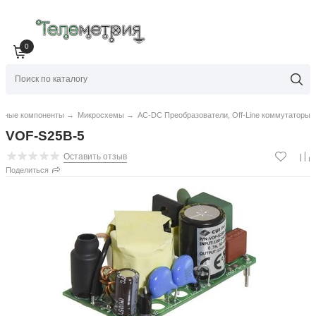
0
нные компоненты
→
Микросхемы
→
AC-DC Преобразователи, Off-Line коммутаторы
VOF-S25B-5
Оставить отзыв
Поделиться