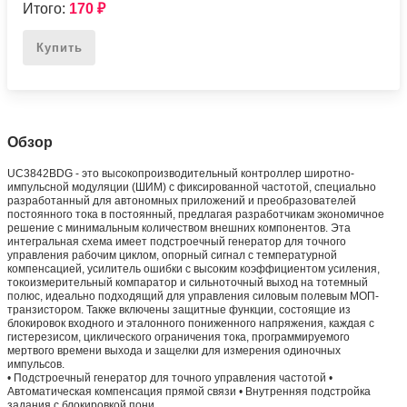
Итого:
170
₽
Купить
Обзор
UC3842BDG - это высокопроизводительный контроллер широтно-
импульсной модуляции (ШИМ) с фиксированной частотой, специально
разработанный для автономных приложений и преобразователей
постоянного тока в постоянный, предлагая разработчикам экономичное
решение с минимальным количеством внешних компонентов. Эта
интегральная схема имеет подстроечный генератор для точного
управления рабочим циклом, опорный сигнал с температурной
компенсацией, усилитель ошибки с высоким коэффициентом усиления,
токоизмерительный компаратор и сильноточный выход на тотемный
полюс, идеально подходящий для управления силовым полевым МОП-
транзистором. Также включены защитные функции, состоящие из
блокировок входного и эталонного пониженного напряжения, каждая с
гистерезисом, циклического ограничения тока, программируемого
мертвого времени выхода и защелки для измерения одиночных
импульсов.
• Подстроечный генератор для точного управления частотой •
Автоматическая компенсация прямой связи • Внутренняя подстройка
задания с блокировкой пони