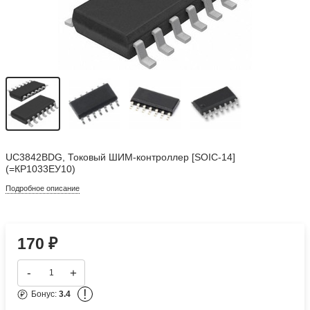
UC3842BDG, Токовый ШИМ-контроллер [SOIC-14]
(=КР1033ЕУ10)
Подробное описание
170
₽
-
+
!
Бонус:
3.4