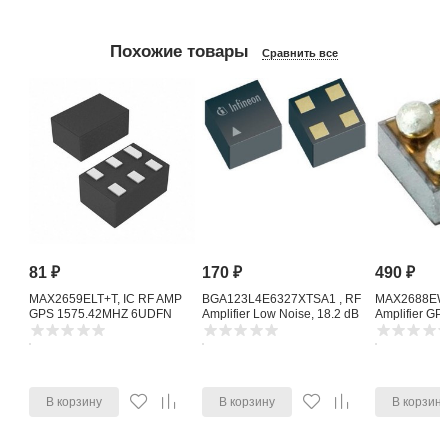
Похожие товары
Сравнить все
81
₽
170
₽
490
₽
MAX2659ELT+T, IC RF AMP
BGA123L4E6327XTSA1 , RF
MAX2688EWS
GPS 1575.42MHZ 6UDFN
Amplifier Low Noise, 18.2 dB
Amplifier G
1615 MHz, 4-Pin TSLP-4-11
Noise Amplifi
В корзину
В корзину
В корзин