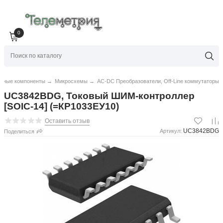
0
нные компоненты
→
Микросхемы
→
AC-DC Преобразователи, Off-Line коммутаторы
UC3842BDG, Токовый ШИМ-контроллер
[SOIC-14] (=КР1033ЕУ10)
Оставить отзыв
UC3842BDG
Артикул:
Поделиться