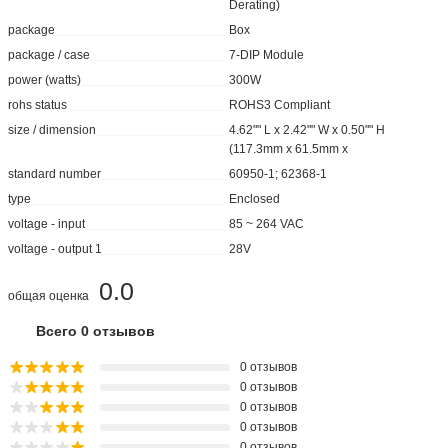
Derating)
package
Box
package / case
7-DIP Module
power (watts)
300W
rohs status
ROHS3 Compliant
size / dimension
4.62"" L x 2.42"" W x 0.50"" H
(117.3mm x 61.5mm x
standard number
60950-1; 62368-1
type
Enclosed
voltage - input
85 ~ 264 VAC
voltage - output 1
28V
0.0
общая оценка
Всего 0 отзывов
0 отзывов
0 отзывов
0 отзывов
0 отзывов
0 отзывов