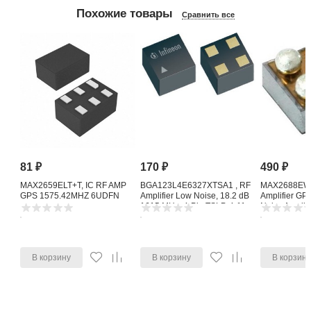
Похожие товары
Сравнить все
81
₽
170
₽
490
₽
MAX2659ELT+T, IC RF AMP
BGA123L4E6327XTSA1 , RF
MAX2688EWS
GPS 1575.42MHZ 6UDFN
Amplifier Low Noise, 18.2 dB
Amplifier G
1615 MHz, 4-Pin TSLP-4-11
Noise Amplifi
В корзину
В корзину
В корзин