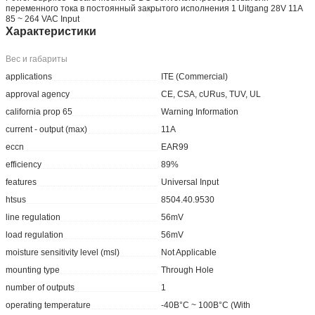
переменного тока в постоянный закрытого исполнения 1 Uitgang 28V 11A
85 ~ 264 VAC Input
Характеристики
Вес и габариты
applications
ITE (Commercial)
approval agency
CE, CSA, cURus, TUV, UL
california prop 65
Warning Information
current - output (max)
11A
eccn
EAR99
efficiency
89%
features
Universal Input
htsus
8504.40.9530
line regulation
56mV
load regulation
56mV
moisture sensitivity level (msl)
Not Applicable
mounting type
Through Hole
number of outputs
1
operating temperature
-40В°C ~ 100В°C (With