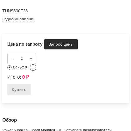
TUNS300F28
Подробное описание
Цена по запросу
-
+
!
Бонус:
0
Итого:
0
₽
Купить
Обзор
Power Supplies - Board Mount\AC DC ConvertersПреобразователи