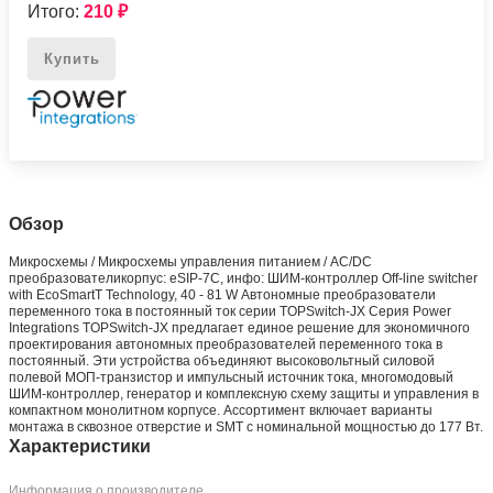
Итого:
210
₽
Купить
Обзор
Микросхемы / Микросхемы управления питанием / AC/DC
преобразователикорпус: eSIP-7C, инфо: ШИМ-контроллер Off-line switcher
with EcoSmartT Technology, 40 - 81 W Автономные преобразователи
переменного тока в постоянный ток серии TOPSwitch-JX Серия Power
Integrations TOPSwitch-JX предлагает единое решение для экономичного
проектирования автономных преобразователей переменного тока в
постоянный. Эти устройства объединяют высоковольтный силовой
полевой МОП-транзистор и импульсный источник тока, многомодовый
ШИМ-контроллер, генератор и комплексную схему защиты и управления в
компактном монолитном корпусе. Ассортимент включает варианты
монтажа в сквозное отверстие и SMT с номинальной мощностью до 177 Вт.
Характеристики
Информация о производителе