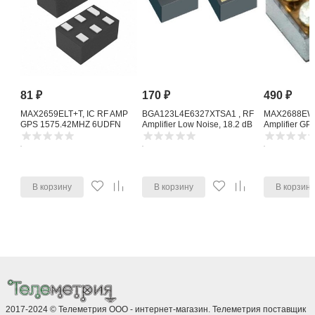
81
₽
170
₽
490
₽
MAX2659ELT+T, IC RF AMP
BGA123L4E6327XTSA1 , RF
MAX2688EWS
GPS 1575.42MHZ 6UDFN
Amplifier Low Noise, 18.2 dB
Amplifier G
1615 MHz, 4-Pin TSLP-4-11
Noise Amplifi
В корзину
В корзину
В корзин
2017-2024 © Телеметрия ООО - интернет-магазин. Телеметрия поставщик