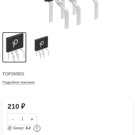
TOP265EG
Подробное описание
210
₽
-
+
!
Бонус:
4.2