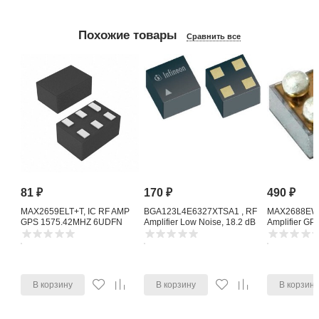
Похожие товары
Сравнить все
81
₽
170
₽
490
₽
MAX2659ELT+T, IC RF AMP
BGA123L4E6327XTSA1 , RF
MAX2688EWS
GPS 1575.42MHZ 6UDFN
Amplifier Low Noise, 18.2 dB
Amplifier G
1615 MHz, 4-Pin TSLP-4-11
Noise Amplifi
В корзину
В корзину
В корзин