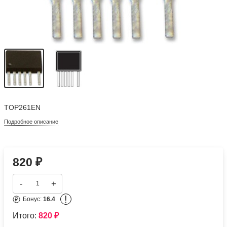
TOP261EN
Подробное описание
820
₽
-
+
!
Бонус:
16.4
Итого:
820
₽