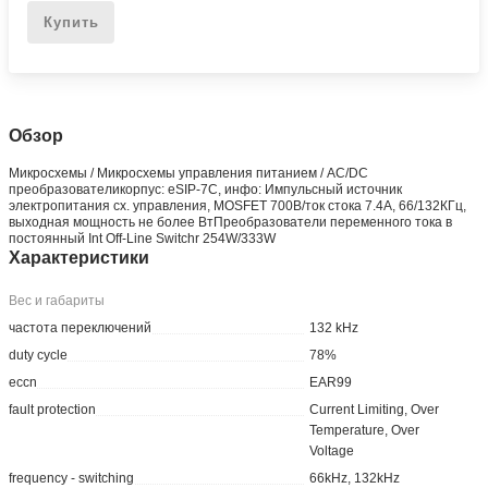
Купить
Обзор
Микросхемы / Микросхемы управления питанием / AC/DC
преобразователикорпус: eSIP-7C, инфо: Импульсный источник
электропитания сх. упpавления, MOSFET 700В/ток стока 7.4A, 66/132КГц,
выходная мощность не более ВтПреобразователи переменного тока в
постоянный Int Off-Line Switchr 254W/333W
Характеристики
Вес и габариты
частота переключений
132 kHz
duty cycle
78%
eccn
EAR99
fault protection
Current Limiting, Over
Temperature, Over
Voltage
frequency - switching
66kHz, 132kHz