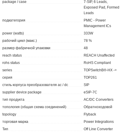
package / case
7-SIP, 6 Leads,
Exposed Pad, Formed
Leads
подкатегория
PMIC - Power
Management ICs
power (watts)
333W
рабочий цикл (макс.)
78 %
размер фабричной упаковки
48
reach status
REACH Unaffected
rohs status
RoHS Compliant
series
TOPSwitchВ®-HX ->
серия
TOP261
стиль корпуса преобразователя ac / dc
SIP
supplier device package
eSIP-7C
тип продукта
AC/DC Converters
топология (общая схема соединений)
Обратноходовой
topology
Flyback
торговая марка
Power Integrations
Тип
Off Line Converter