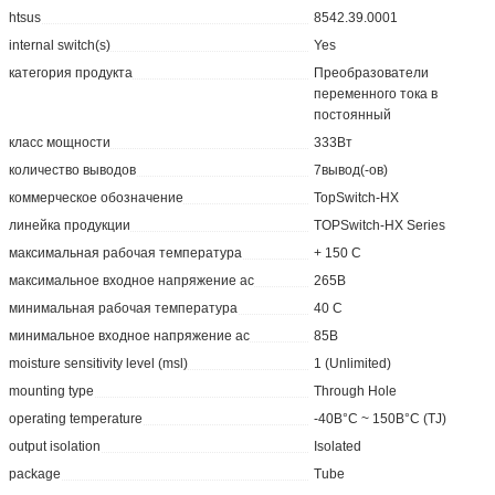
htsus
8542.39.0001
internal switch(s)
Yes
категория продукта
Преобразователи
переменного тока в
постоянный
класс мощности
333Вт
количество выводов
7вывод(-ов)
коммерческое обозначение
TopSwitch-HX
линейка продукции
TOPSwitch-HX Series
максимальная рабочая температура
+ 150 C
максимальное входное напряжение ac
265В
минимальная рабочая температура
40 C
минимальное входное напряжение ac
85В
moisture sensitivity level (msl)
1 (Unlimited)
mounting type
Through Hole
operating temperature
-40В°C ~ 150В°C (TJ)
output isolation
Isolated
package
Tube