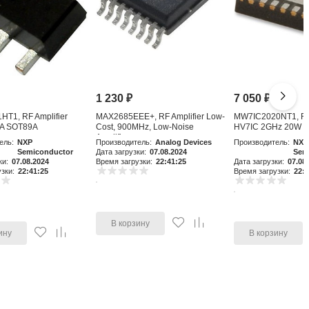
1 230
₽
7 050
₽
T1, RF Amplifier
MAX2685EEE+, RF Amplifier Low-
MW7IC2020NT1, RF 
A SOT89A
Cost, 900MHz, Low-Noise
HV7IC 2GHz 20W 
Amplifier an
ель:
NXP
Производитель:
Analog Devices
Производитель:
NXP
Semiconductor
Дата загрузки:
07.08.2024
Sem
ки:
07.08.2024
Время загрузки:
22:41:25
Дата загрузки:
07.08
зки:
22:41:25
Время загрузки:
22:4
В корзину
ину
В корзину