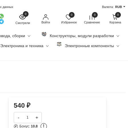
ых данных
Валюта:
RUB
0
0
0
0
Войти
Избранное
Сравнение
Корзина
Смотрели
овода, сборки
Конструкторы, модули разработки
Электроника и техника
Электронные компоненты
540
₽
-
+
!
Бонус:
10.8