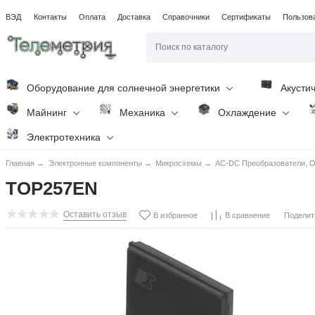
ВЭД
Контакты
Оплата
Доставка
Справочники
Сертификаты
Пользов
Оборудование для солнечной энергетики
Акусти
Майнинг
Механика
Охлаждение
Электротехника
Главная
→
Электронные компоненты
→
Микросхемы
→
AC-DC Преобразователи, O
TOP257EN
Оставить отзыв
Поделит
В избранное
В сравнение