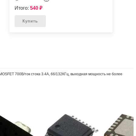
Итого:
540
₽
Купить
MOSFET 700В/ток стока 3.4A, 66/132КГц, выходная мощность не более