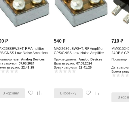
90
₽
540
₽
710
₽
AX2688EWS+T, RF Amplifier
MAX2686LEWS+T, RF Amplifier
MMG15241H
S/GNSS Low-Noise Amplifiers
GPS/GNSS Low-Noise Amplifier
24DBM GP
with Integr
оизводитель:
Analog Devices
Производитель:
Analog Devices
Производит
та загрузки:
07.08.2024
Дата загрузки:
07.08.2024
емя загрузки:
22:41:25
Время загрузки:
22:41:25
Дата загруз
Время загру
В корзину
В корзину
В корз