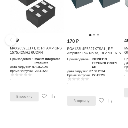
81
₽
4
170
₽
MAX2659ELT+T, IC RF AMP GPS
M
BGA123L4E6327XTSA1 , RF
1575.42MHZ 6UDFN
GP
Amplifier Low Noise, 18.2 dB 1615
MHz, 4-Pin TSLP-4-11
Производитель:
Maxim Integrated
Пр
Производитель:
INFINEON
Products
Да
TECHNOLOGIES
Дата загрузки:
07.08.2024
Вр
AG.
Время загрузки:
22:41:29
Дата загрузки:
07.08.2024
Время загрузки:
22:41:29
В корзину
В корзину