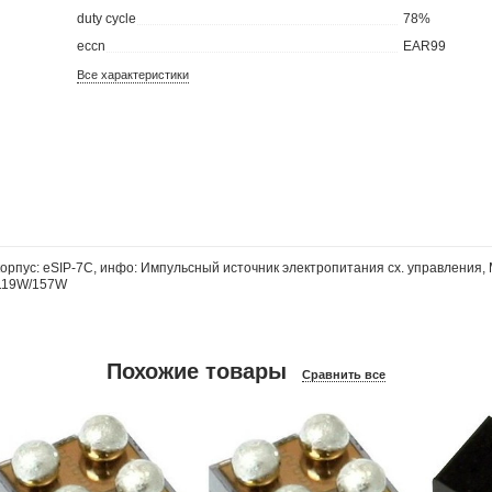
duty cycle
78%
eccn
EAR99
Все характеристики
пус: eSIP-7C, инфо: Импульсный источник электропитания сх. упpавления, 
 119W/157W
Похожие товары
Сравнить все