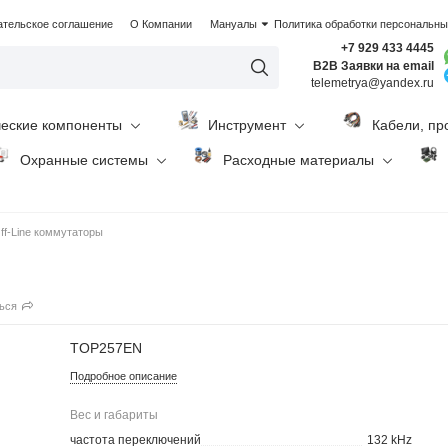
ательское соглашение
О Компании
Мануалы
Политика обработки персональн
+7 929 433 4445
B2B Заявки на email
telemetrya@yandex.ru
ческие компоненты
Инструмент
Кабели, пр
Охранные системы
Расходные материалы
ff-Line коммутаторы
ься
TOP257EN
Подробное описание
Вес и габариты
частота переключений
132 kHz