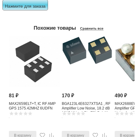
Нажмите для заказа
Похожие товары
Сравнить все
81
₽
170
₽
490
₽
MAX2659ELT+T, IC RF AMP
BGA123L4E6327XTSA1 , RF
MAX2688EWS
GPS 1575.42MHZ 6UDFN
Amplifier Low Noise, 18.2 dB
Amplifier G
1615 MHz, 4-Pin TSLP-4-11
Noise Amplifi
В корзину
В корзину
В корзин