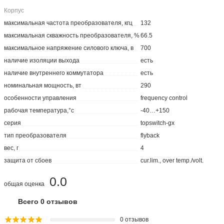
Корпус
максимальная частота преобразователя, кгц
132
максимальная скважность преобразователя, %
66.5
максимальное напряжение силового ключа, в
700
наличие изоляции выхода
есть
наличие внутреннего коммутатора
есть
номинальная мощность, вт
290
особенности управления
frequency control
рабочая температура,°с
-40…+150
серия
topswitch-gx
тип преобразователя
flyback
вес, г
4
защита от сбоев
cur.lim., over temp./volt.
0.0
общая оценка
Всего 0 отзывов
0 отзывов