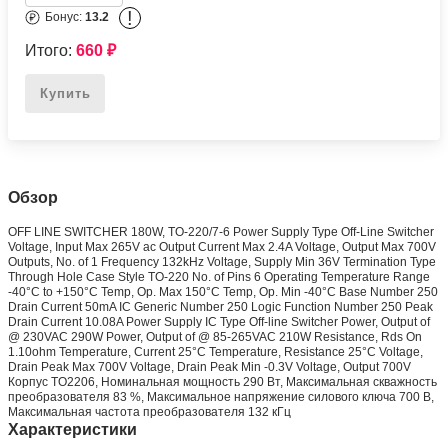
!
Бонус:
13.2
Итого:
660
₽
Купить
Обзор
OFF LINE SWITCHER 180W, TO-220/7-6 Power Supply Type Off-Line Switcher
Voltage, Input Max 265V ac Output Current Max 2.4A Voltage, Output Max 700V
Outputs, No. of 1 Frequency 132kHz Voltage, Supply Min 36V Termination Type
Through Hole Case Style TO-220 No. of Pins 6 Operating Temperature Range
-40°C to +150°C Temp, Op. Max 150°C Temp, Op. Min -40°C Base Number 250
Drain Current 50mA IC Generic Number 250 Logic Function Number 250 Peak
Drain Current 10.08A Power Supply IC Type Off-line Switcher Power, Output of
@ 230VAC 290W Power, Output of @ 85-265VAC 210W Resistance, Rds On
1.10ohm Temperature, Current 25°C Temperature, Resistance 25°C Voltage,
Drain Peak Max 700V Voltage, Drain Peak Min -0.3V Voltage, Output 700V
Корпус TO2206, Номинальная мощность 290 Вт, Максимальная скважность
преобразователя 83 %, Максимальное напряжение силового ключа 700 В,
Максимальная частота преобразователя 132 кГц
Характеристики