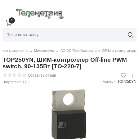
0
нные компоненты
→
Микросхемы
→
AC-DC Преобразователи, Off-Line коммутаторы
TOP250YN, ШИМ-контроллер Off-line PWM
switch, 90-135Вт [TO-220-7]
Оставить отзыв
TOP250YN
Артикул:
Поделиться