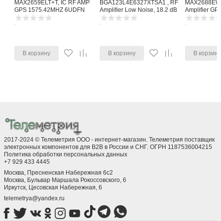
MAX2659ELT+T, IC RF AMP
BGA123L4E6327XTSA1 , RF
MAX2688EWS
GPS 1575.42MHZ 6UDFN
Amplifier Low Noise, 18.2 dB
Amplifier G
1615 MHz, 4-Pin TSLP-4-11
Noise Amplifi
В корзину
В корзину
В корзин
2017-2024 © Телеметрия ООО - интернет-магазин. Телеметрия поставщик
электронных компонентов для B2B в России и СНГ. ОГРН 1187536004215
Политика обработки персональных данных
+7 929 433 4445
Москва, Пресненская Набережная 6с2
Москва, ​Бульвар Маршала Рокоссовского, 6
Иркутск, ​Цесовская Набережная, 6
telemetrya@yandex.ru