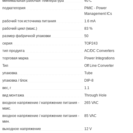
минимальная рабочая температура
40 C
подкатегория
PMIC - Power
Management ICs
рабочий ток источника питания
1.6 mA
рабочий цикл (макс.)
83 %
размер фабричной упаковки
50
серия
TOP243
тип продукта
AC/DC Converters
торговая марка
Power Integrations
Тип
Off Line Converter
упаковка
Tube
упаковка / блок
DIP-8
вес, г
1.1
вид монтажа
Through Hole
входное напряжение / напряжение питания -
265 VAC
макс.
входное напряжение / напряжение питания -
85 VAC
мин.
выходное напряжение
12 V