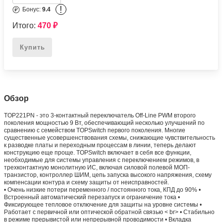
!
Бонус:
9.4
Итого:
470
₽
Купить
Обзор
TOP221PN - это 3-контактный переключатель Off-Line PWM второго
поколения мощностью 9 Вт, обеспечивающий несколько улучшений по
сравнению с семейством TOPSwitch первого поколения. Многие
существенные усовершенствования схемы, снижающие чувствительность
к разводке платы и переходным процессам в линии, теперь делают
конструкцию еще проще. TOPSwitch включает в себя все функции,
необходимые для системы управления с переключением режимов, в
трехконтактную монолитную ИС, включая силовой полевой МОП-
транзистор, контроллер ШИМ, цепь запуска высокого напряжения, схему
компенсации контура и схему защиты от неисправностей.
• Очень низкие потери переменного / постоянного тока, КПД до 90% •
Встроенный автоматический перезапуск и ограничение тока •
Фиксирующее тепловое отключение для защиты на уровне системы •
Работает с первичной или оптической обратной связью < br> • Стабильно
в режиме прерывистой или непрерывной проводимости • Вкладка