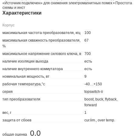
«Источник подключен» для снижения электромагнитных помех • Простота
схемы и инст
Характеристики
Корпус
максимальная частота преобразователя, кгц
100
максимальная скважность преобразователя,
67
%
максимальное напряжение силового ключа, в
700
наличие изоляции выхода
есть
наличие внутреннего коммутатора
есть
номинальная мощность, вт
9
рабочая температура,°с
-40…+150
серия
topswitch-ii
тип преобразователя
boost, buck, flyback,
forward
вес, г
1
защита от сбоев
cur.lim., over temp.
0.0
общая оценка