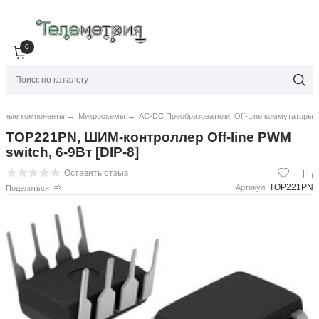
0
нные компоненты
→
Микросхемы
→
AC-DC Преобразователи, Off-Line коммутаторы
TOP221PN, ШИМ-контроллер Off-line PWM
switch, 6-9Вт [DIP-8]
Оставить отзыв
TOP221PN
Артикул:
Поделиться