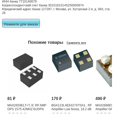
ИНН банка 7710140679
Корреспондентский счет банка 30101810145250000974
Юридический адрес банка 127287, г. Москва, ул. Хуторская 2-я, д. 38А, стр.
26
Нажмите для заказа
Похожие товары
Сравнить все
81
₽
170
₽
490
₽
MAX2659ELT+T, IC RF AMP
BGA123L4E6327XTSA1 , RF
MAX2688EWS
GPS 1575.42MHZ 6UDFN
Amplifier Low Noise, 18.2 dB
Amplifier G
1615 MHz, 4-Pin TSLP-4-11
Noise Amplifi