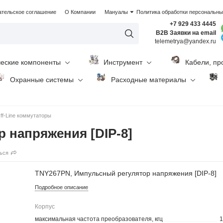
ательское соглашение
О Компании
Мануалы
Политика обработки персональн
+7 929 433 4445
B2B Заявки на email
telemetrya@yandex.ru
ческие компоненты
Инструмент
Кабели, пр
Охранные системы
Расходные материалы
ff-Line коммутаторы
 напряжения [DIP-8]
ься
TNY267PN, Импульсный регулятор напряжения [DIP-8]
Подробное описание
Корпус
максимальная частота преобразователя, кгц