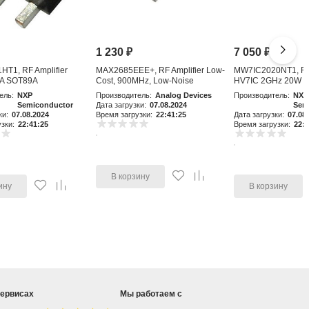
1 230
₽
7 050
₽
T1, RF Amplifier
MAX2685EEE+, RF Amplifier Low-
MW7IC2020NT1, RF 
A SOT89A
Cost, 900MHz, Low-Noise
HV7IC 2GHz 20W 
Amplifier an
ель:
NXP
Производитель:
Analog Devices
Производитель:
NXP
Semiconductor
Дата загрузки:
07.08.2024
Sem
ки:
07.08.2024
Время загрузки:
22:41:25
Дата загрузки:
07.08
зки:
22:41:25
Время загрузки:
22:4
В корзину
ину
В корзину
сервисах
Мы работаем с