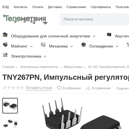
ВЭД
Контакты
Оплата
Доставка
Справочники
Сертификаты
Пользов
Оборудование для солнечной энергетики
Акусти
Майнинг
Механика
Охлаждение
Электротехника
Главная
→
Электронные компоненты
→
Микросхемы
→
AC-DC Преобразователи, O
TNY267PN, Импульсный регулятор
Оставить отзыв
В избранное
В сравнение
Поделит