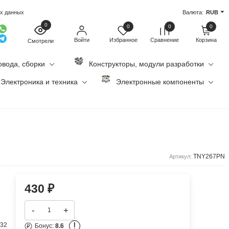
ых данных
Валюта:
RUB
0
0
0
0
Войти
Избранное
Сравнение
Корзина
Смотрели
овода, сборки
Конструкторы, модули разработки
Электроника и техника
Электронные компоненты
TNY267PN
Артикул:
430
₽
-
+
!
132
Бонус:
8.6