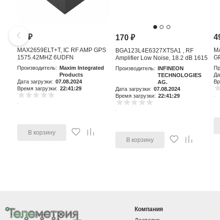
81
₽
4
170
₽
MAX2659ELT+T, IC RF AMP GPS
M
BGA123L4E6327XTSA1 , RF
1575.42MHZ 6UDFN
GP
Amplifier Low Noise, 18.2 dB 1615
MHz, 4-Pin TSLP-4-11
Производитель:
Maxim Integrated
Пр
Производитель:
INFINEON
Products
Да
TECHNOLOGIES
Дата загрузки:
07.08.2024
Вр
AG.
Время загрузки:
22:41:29
Дата загрузки:
07.08.2024
Время загрузки:
22:41:29
В корзину
В корзину
Компания