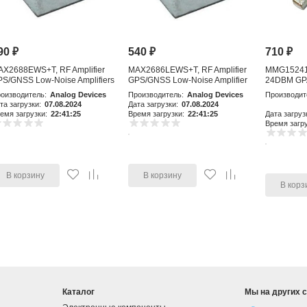
90
₽
540
₽
710
₽
AX2688EWS+T, RF Amplifier
MAX2686LEWS+T, RF Amplifier
MMG15241H
S/GNSS Low-Noise Amplifiers
GPS/GNSS Low-Noise Amplifier
24DBM GP
with Integr
оизводитель:
Analog Devices
Производитель:
Analog Devices
Производит
та загрузки:
07.08.2024
Дата загрузки:
07.08.2024
емя загрузки:
22:41:25
Время загрузки:
22:41:25
Дата загруз
Время загру
В корзину
В корзину
В корз
Каталог
Мы на других 