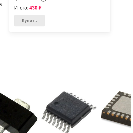
65
Итого:
430
₽
Купить