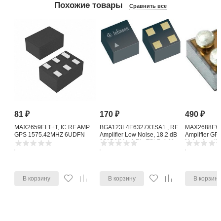
Похожие товары
Сравнить все
81
₽
170
₽
490
₽
MAX2659ELT+T, IC RF AMP
BGA123L4E6327XTSA1 , RF
MAX2688EWS
GPS 1575.42MHZ 6UDFN
Amplifier Low Noise, 18.2 dB
Amplifier G
1615 MHz, 4-Pin TSLP-4-11
Noise Amplifi
В корзину
В корзину
В корзин