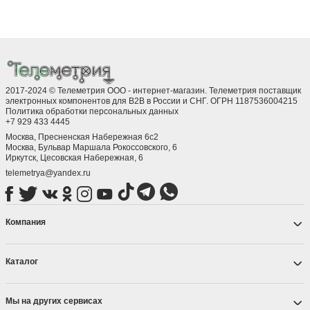
MAX2659ELT+T, IC RF AMP
BGA123L4E6327XTSA1 , RF
MAX2688EWS
GPS 1575.42MHZ 6UDFN
Amplifier Low Noise, 18.2 dB
Amplifier G
1615 MHz, 4-Pin TSLP-4-11
Noise Amplifi
В корзину
В корзину
В корзин
2017-2024 © Телеметрия ООО - интернет-магазин. Телеметрия поставщик
электронных компонентов для B2B в России и СНГ. ОГРН 1187536004215
Политика обработки персональных данных
+7 929 433 4445
Москва, Пресненская Набережная 6с2
Москва, ​Бульвар Маршала Рокоссовского, 6
Иркутск, ​Цесовская Набережная, 6
telemetrya@yandex.ru