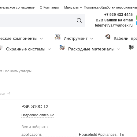
ательское соглашение
О Компании
Мануалы
Политика обработки персональн
+7 929 433 4445
B2B Заявки на email
telemetrya@yandex.ru
ческие компоненты
Инструмент
Кабели, пр
Охранные системы
Расходные материалы
ff-Line коммутаторы
ься
PSK-S10C-12
Подробное описание
Вес и габариты
applications
Household Appliances, ITE