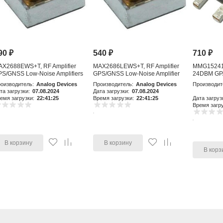
90
₽
540
₽
710
₽
AX2688EWS+T, RF Amplifier
MAX2686LEWS+T, RF Amplifier
MMG15241H
S/GNSS Low-Noise Amplifiers
GPS/GNSS Low-Noise Amplifier
24DBM GP
with Integr
оизводитель:
Analog Devices
Производитель:
Analog Devices
Производит
та загрузки:
07.08.2024
Дата загрузки:
07.08.2024
емя загрузки:
22:41:25
Время загрузки:
22:41:25
Дата загруз
Время загру
В корзину
В корзину
В корз