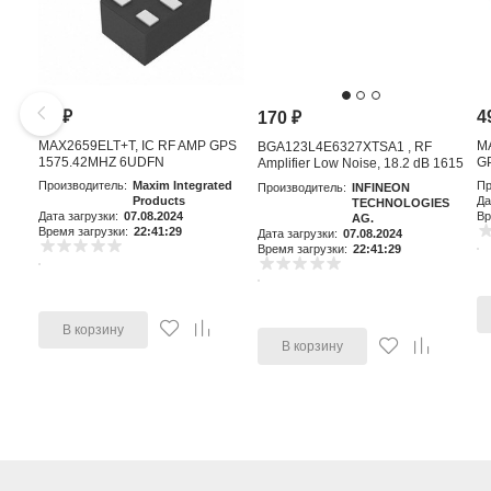
81
₽
4
170
₽
MAX2659ELT+T, IC RF AMP GPS
M
BGA123L4E6327XTSA1 , RF
1575.42MHZ 6UDFN
GP
Amplifier Low Noise, 18.2 dB 1615
MHz, 4-Pin TSLP-4-11
Производитель:
Maxim Integrated
Пр
Производитель:
INFINEON
Products
Да
TECHNOLOGIES
Дата загрузки:
07.08.2024
Вр
AG.
Время загрузки:
22:41:29
Дата загрузки:
07.08.2024
Время загрузки:
22:41:29
В корзину
В корзину