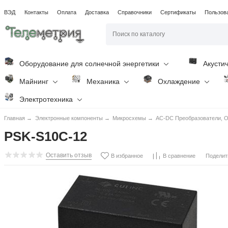
ВЭД
Контакты
Оплата
Доставка
Справочники
Сертификаты
Пользов
Оборудование для солнечной энергетики
Акусти
Майнинг
Механика
Охлаждение
Электротехника
Главная
→
Электронные компоненты
→
Микросхемы
→
AC-DC Преобразователи, O
PSK-S10C-12
Оставить отзыв
Поделит
В избранное
В сравнение