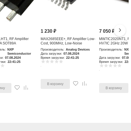
1 230
₽
7 050
₽
T1, RF Amplifier
MAX2685EEE+, RF Amplifier Low-
MW7IC2020NT1, RF 
A SOT89A
Cost, 900MHz, Low-Noise
HV7IC 2GHz 20W 
Amplifier an
ель:
NXP
Производитель:
Analog Devices
Производитель:
NXP
Semiconductor
Дата загрузки:
07.08.2024
Sem
ки:
07.08.2024
Время загрузки:
22:41:25
Дата загрузки:
07.08
зки:
22:41:25
Время загрузки:
22:4
В корзину
ину
В корзину