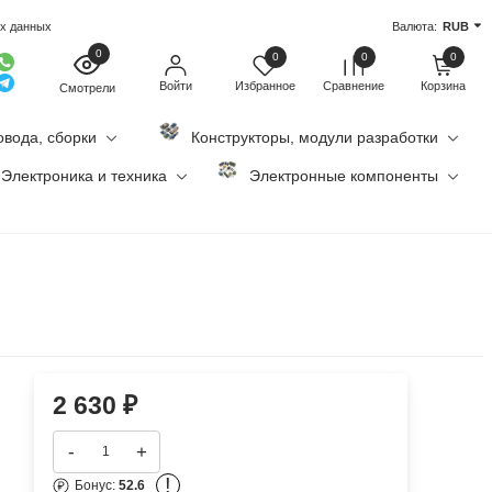
ых данных
Валюта:
RUB
0
0
0
0
Войти
Избранное
Сравнение
Корзина
Смотрели
овода, сборки
Конструкторы, модули разработки
Электроника и техника
Электронные компоненты
2 630
₽
-
+
!
Бонус:
52.6