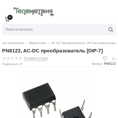
0
нные компоненты
→
Микросхемы
→
AC-DC Преобразователи, Off-Line коммутаторы
PN8122, AC-DC преобразователь [DIP-7]
Оставить отзыв
PN8122
Артикул:
Поделиться