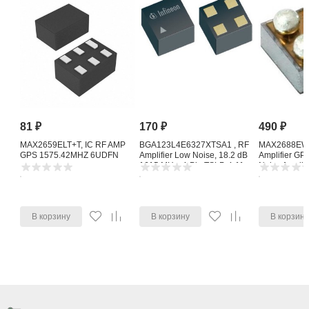
81
₽
170
₽
490
₽
MAX2659ELT+T, IC RF AMP
BGA123L4E6327XTSA1 , RF
MAX2688EWS
GPS 1575.42MHZ 6UDFN
Amplifier Low Noise, 18.2 dB
Amplifier G
1615 MHz, 4-Pin TSLP-4-11
Noise Amplifi
В корзину
В корзину
В корзин