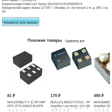
ИНН банка 7710140679
Корреспондентский счет банка 30101810145250000974
Юридический адрес банка 127287, г. Москва, ул. Хуторская 2-я, д. 38А, стр.
26
Нажмите для заказа
Похожие товары
Сравнить все
81
₽
170
₽
490
₽
MAX2659ELT+T, IC RF AMP
BGA123L4E6327XTSA1 , RF
MAX2688EWS
GPS 1575.42MHZ 6UDFN
Amplifier Low Noise, 18.2 dB
Amplifier G
1615 MHz, 4-Pin TSLP-4-11
Noise Amplifi