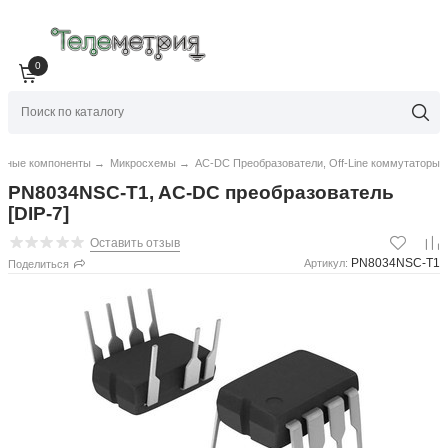
0
нные компоненты
→
Микросхемы
→
AC-DC Преобразователи, Off-Line коммутаторы
PN8034NSC-T1, AC-DC преобразователь
[DIP-7]
Оставить отзыв
PN8034NSC-T1
Артикул:
Поделиться