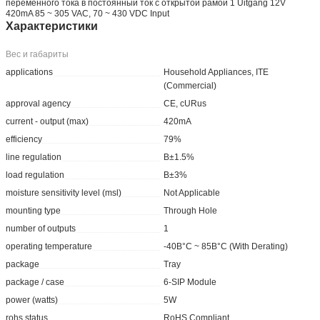
переменного тока в постоянный ток с открытой рамой 1 Uitgang 12V
420mA 85 ~ 305 VAC, 70 ~ 430 VDC Input
Характеристики
Вес и габариты
applications
Household Appliances, ITE
(Commercial)
approval agency
CE, cURus
current - output (max)
420mA
efficiency
79%
line regulation
В±1.5%
load regulation
В±3%
moisture sensitivity level (msl)
Not Applicable
mounting type
Through Hole
number of outputs
1
operating temperature
-40В°C ~ 85В°C (With Derating)
package
Tray
package / case
6-SIP Module
power (watts)
5W
rohs status
RoHS Compliant