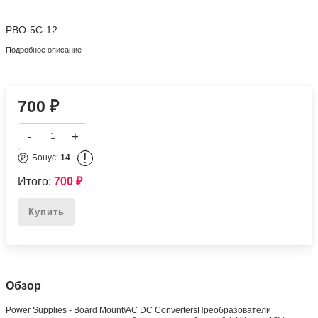
PBO-5C-12
Подробное описание
700
₽
-
+
!
Бонус:
14
Итого:
700
₽
Купить
Обзор
Power Supplies - Board Mount\AC DC ConvertersПреобразователи