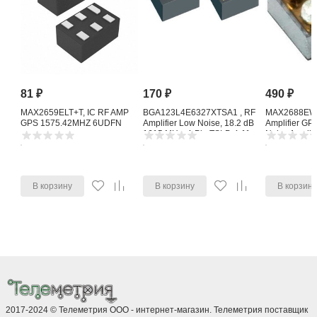
81
₽
170
₽
490
₽
MAX2659ELT+T, IC RF AMP
BGA123L4E6327XTSA1 , RF
MAX2688EWS
GPS 1575.42MHZ 6UDFN
Amplifier Low Noise, 18.2 dB
Amplifier G
1615 MHz, 4-Pin TSLP-4-11
Noise Amplifi
В корзину
В корзину
В корзин
2017-2024 © Телеметрия ООО - интернет-магазин. Телеметрия поставщик