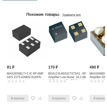
Похожие товары
Сравнить все
81
₽
170
₽
490
₽
MAX2659ELT+T, IC RF AMP
BGA123L4E6327XTSA1 , RF
MAX2688EWS
GPS 1575.42MHZ 6UDFN
Amplifier Low Noise, 18.2 dB
Amplifier G
1615 MHz, 4-Pin TSLP-4-11
Noise Amplifi
В корзину
В корзину
В корзин