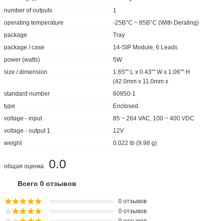
number of outputs
1
operating temperature
-25В°C ~ 85В°C (With Derating)
package
Tray
package / case
14-SIP Module, 6 Leads
power (watts)
5W
size / dimension
1.65"" L x 0.43"" W x 1.06"" H
(42.0mm x 11.0mm x
standard number
60950-1
type
Enclosed
voltage - input
85 ~ 264 VAC, 100 ~ 400 VDC
voltage - output 1
12V
weight
0.022 lb (9.98 g)
0.0
общая оценка
Всего 0 отзывов
0 отзывов
0 отзывов