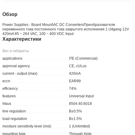
Обзор
Power Supplies - Board Mount\AC DC ConvertersПреобразователи
переменного тока постоянного тока закрытого исполнения 1 Uitgang 12V
420mA 85 ~ 264 VAC, 100 ~ 400 VDC Input
Характеристики
Вес и габариты
applications
ITE (Commercial)
approval agency
CE, cULus
current - output (max)
420mA
eccn
EAR99
efficiency
74%
features
Universal Input
htsus
8504.40.6018
line regulation
В±0.5%
load regulation
В±1.5%
moisture sensitivity level (msl)
1 (Unlimited)
mounting type
Through Hole