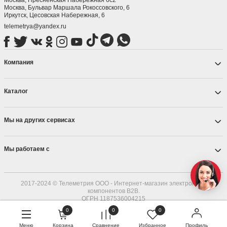
Москва, ​Бульвар Маршала Рокоссовского, 6
Иркутск, ​Цесовская Набережная, 6
telemetrya@yandex.ru
Компания
Каталог
Мы на других сервисах
Мы работаем с
2017-2024 © Телеметрия ООО - Интернет-магазин электронных
компонентов B2B.
ОГРН 1187536004215
0
0
0
Меню
Корзина
Сравнение
Избранное
Профиль