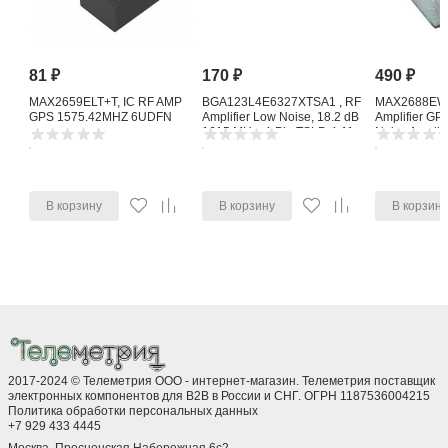
81
₽
170
₽
490
₽
MAX2659ELT+T, IC RF AMP
BGA123L4E6327XTSA1 , RF
MAX2688EWS
GPS 1575.42MHZ 6UDFN
Amplifier Low Noise, 18.2 dB
Amplifier G
1615 MHz, 4-Pin TSLP-4-11
Noise Amplifi
В корзину
В корзину
В корзин
2017-2024 © Телеметрия ООО - интернет-магазин. Телеметрия поставщик
электронных компонентов для B2B в России и СНГ. ОГРН 1187536004215
Политика обработки персональных данных
+7 929 433 4445
Москва, Пресненская Набережная 6с2