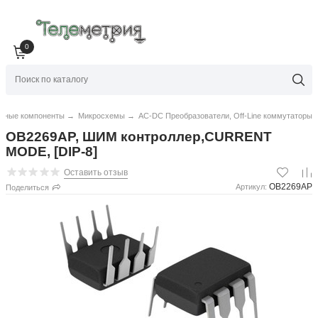
0
нные компоненты
→
Микросхемы
→
AC-DC Преобразователи, Off-Line коммутаторы
OB2269AP, ШИМ контроллер,CURRENT
MODE, [DIP-8]
Оставить отзыв
OB2269AP
Артикул:
Поделиться