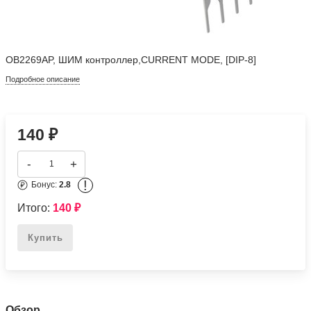
OB2269AP, ШИМ контроллер,CURRENT MODE, [DIP-8]
Подробное описание
140
₽
-
+
!
Бонус:
2.8
Итого:
140
₽
Купить
Обзор