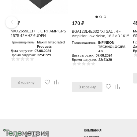
81
₽
4
170
₽
MAX2659ELT+T, IC RF AMP GPS
M
BGA123L4E6327XTSA1 , RF
1575.42MHZ 6UDFN
GP
Amplifier Low Noise, 18.2 dB 1615
MHz, 4-Pin TSLP-4-11
Производитель:
Maxim Integrated
Пр
Производитель:
INFINEON
Products
Да
TECHNOLOGIES
Дата загрузки:
07.08.2024
Вр
AG.
Время загрузки:
22:41:29
Дата загрузки:
07.08.2024
Время загрузки:
22:41:29
В корзину
В корзину
Компания