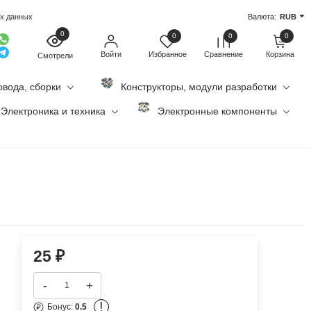
ых данных
Валюта:
RUB
0
0
0
0
Войти
Избранное
Сравнение
Корзина
Смотрели
овода, сборки
Конструкторы, модули разработки
Электроника и техника
Электронные компоненты
25
₽
-
+
!
Бонус:
0.5