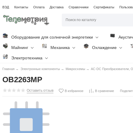
ВЭД
Контакты
Оплата
Доставка
Справочники
Сертификаты
Пользов
Оборудование для солнечной энергетики
Акусти
Майнинг
Механика
Охлаждение
Электротехника
Главная
→
Электронные компоненты
→
Микросхемы
→
AC-DC Преобразователи, O
OB2263MP
Оставить отзыв
Поделит
В избранное
В сравнение