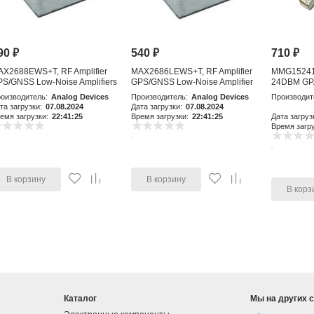
90
₽
540
₽
710
₽
AX2688EWS+T, RF Amplifier
MAX2686LEWS+T, RF Amplifier
MMG15241H
S/GNSS Low-Noise Amplifiers
GPS/GNSS Low-Noise Amplifier
24DBM GP
with Integr
оизводитель:
Analog Devices
Производитель:
Analog Devices
Производит
та загрузки:
07.08.2024
Дата загрузки:
07.08.2024
емя загрузки:
22:41:25
Время загрузки:
22:41:25
Дата загруз
Время загру
В корзину
В корзину
В корз
Каталог
Мы на других 