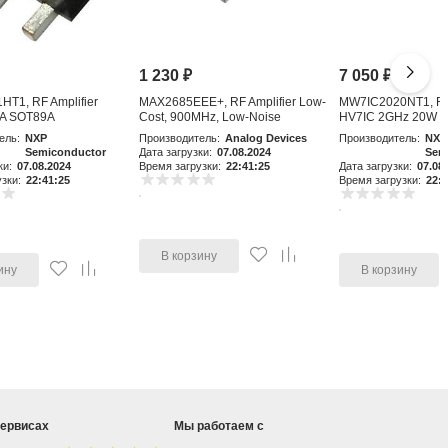
1 230
₽
7 050
₽
T1, RF Amplifier
MAX2685EEE+, RF Amplifier Low-
MW7IC2020NT1, RF 
A SOT89A
Cost, 900MHz, Low-Noise
HV7IC 2GHz 20W 
Amplifier an
ель:
NXP
Производитель:
Analog Devices
Производитель:
NXP
Semiconductor
Дата загрузки:
07.08.2024
Sem
ки:
07.08.2024
Время загрузки:
22:41:25
Дата загрузки:
07.08
зки:
22:41:25
Время загрузки:
22:4
В корзину
ину
В корзину
сервисах
Мы работаем с