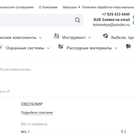
ательское соглашение
О Компании
Мануалы
Политика обработки персональн
+7 929 433 4445
B2B Заявки на email
telemetrya@yandex.ru
ческие компоненты
Инструмент
Кабели, пр
Охранные системы
Расходные материалы
ff-Line коммутаторы
ься
OB2263MP
Подробное описание
Вес и габариты
вес, г
0.1