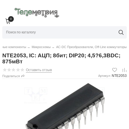
0
нные компоненты
→
Микросхемы
→
AC-DC Преобразователи, Off-Line коммутаторы
NTE2053, IC: АЦП; 8бит; DIP20; 4,5?6,3ВDC;
875мВт
Оставить отзыв
NTE2053
Артикул:
Поделиться