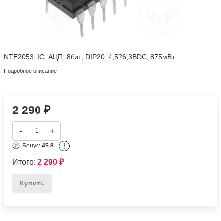
NTE2053, IC: АЦП; 8бит; DIP20; 4,5?6,3ВDC; 875мВт
Подробное описание
2 290
₽
-
+
!
Бонус:
45.8
Итого:
2 290
₽
Купить