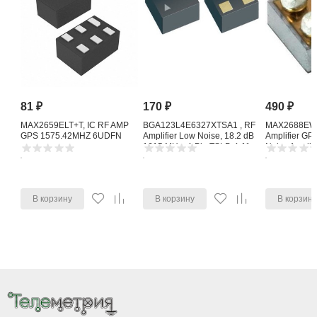
81
₽
170
₽
490
₽
MAX2659ELT+T, IC RF AMP
BGA123L4E6327XTSA1 , RF
MAX2688EWS
GPS 1575.42MHZ 6UDFN
Amplifier Low Noise, 18.2 dB
Amplifier G
1615 MHz, 4-Pin TSLP-4-11
Noise Amplifi
В корзину
В корзину
В корзин