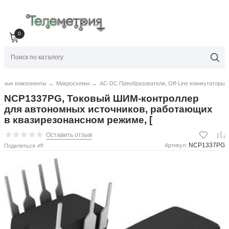
0
нные компоненты
→
Микросхемы
→
AC-DC Преобразователи, Off-Line коммутаторы
NCP1337PG, Токовый ШИМ-контроллер
для автономных источников, работающих
в квазирезонансном режиме, [
Оставить отзыв
NCP1337PG
Артикул:
Поделиться