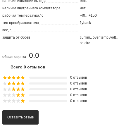
наличие изоляции выхода
есть
наличие внутреннего коммутатора
нет
рабочая температура,°с
-40…+150
тип преобразователя
flyback
вес, г
1
защита от сбоев
cur.lim., over temp./volt.,
sh.circ.
0.0
общая оценка
Всего 0 отзывов
0 отзывов
0 отзывов
0 отзывов
0 отзывов
0 отзывов
Оставить отзыв