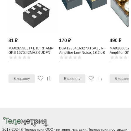
81
₽
170
₽
490
₽
MAX2659ELT+T, IC RF AMP
BGA123L4E6327XTSA1 , RF
MAX2688EWS
GPS 1575.42MHZ 6UDFN
Amplifier Low Noise, 18.2 dB
Amplifier G
1615 MHz, 4-Pin TSLP-4-11
Noise Amplifi
В корзину
В корзину
В корзин
2017-2024 © Телеметрия ООО - интернет-магазин. Телеметрия поставщик