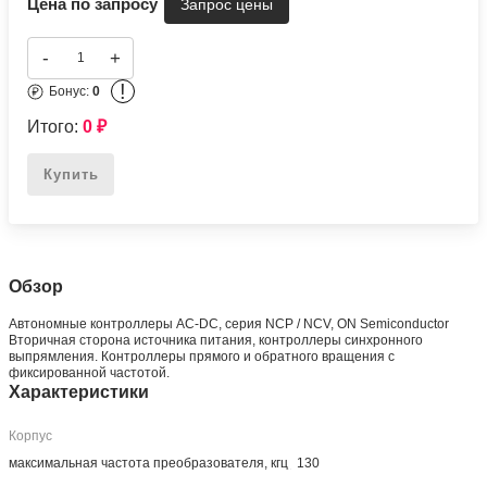
Цена по запросу
-
+
!
Бонус:
0
Итого:
0
₽
Купить
Обзор
Автономные контроллеры AC-DC, серия NCP / NCV, ON Semiconductor
Вторичная сторона источника питания, контроллеры синхронного
выпрямления. Контроллеры прямого и обратного вращения с
фиксированной частотой.
Характеристики
Корпус
максимальная частота преобразователя, кгц
130