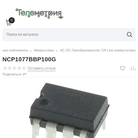
0
нные компоненты
→
Микросхемы
→
AC-DC Преобразователи, Off-Line коммутаторы
NCP1077BBP100G
Оставить отзыв
Поделиться