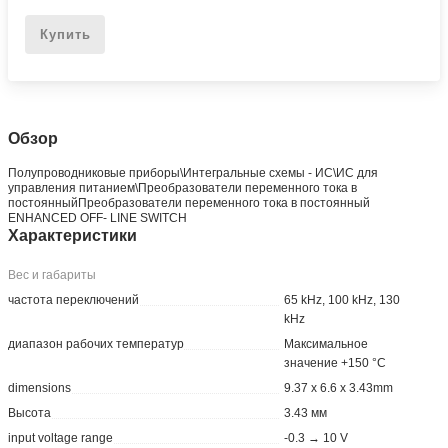
Купить
Обзор
Полупроводниковые приборы\Интегральные схемы - ИС\ИС для
управления питанием\Преобразователи переменного тока в
постоянныйПреобразователи переменного тока в постоянный
ENHANCED OFF- LINE SWITCH
Характеристики
Вес и габариты
частота переключений
65 kHz, 100 kHz, 130
kHz
диапазон рабочих температур
Максимальное
значение +150 °C
dimensions
9.37 x 6.6 x 3.43mm
Высота
3.43 мм
input voltage range
-0.3 → 10 V