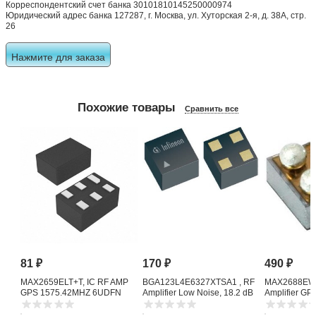
Корреспондентский счет банка 30101810145250000974
Юридический адрес банка 127287, г. Москва, ул. Хуторская 2-я, д. 38А, стр.
26
Нажмите для заказа
Похожие товары
Сравнить все
81
₽
170
₽
490
₽
MAX2659ELT+T, IC RF AMP
BGA123L4E6327XTSA1 , RF
MAX2688EWS
GPS 1575.42MHZ 6UDFN
Amplifier Low Noise, 18.2 dB
Amplifier G
1615 MHz, 4-Pin TSLP-4-11
Noise Amplifi