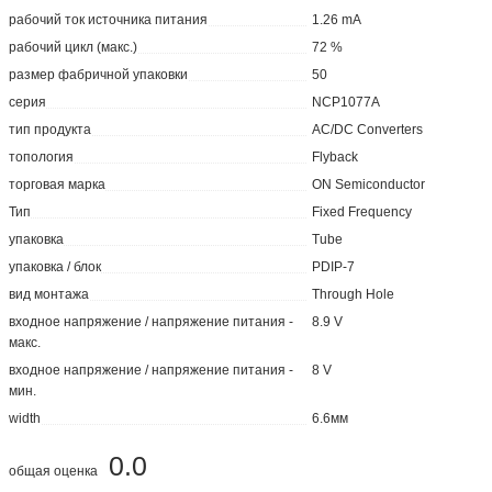
рабочий ток источника питания
1.26 mA
рабочий цикл (макс.)
72 %
размер фабричной упаковки
50
серия
NCP1077A
тип продукта
AC/DC Converters
топология
Flyback
торговая марка
ON Semiconductor
Тип
Fixed Frequency
упаковка
Tube
упаковка / блок
PDIP-7
вид монтажа
Through Hole
входное напряжение / напряжение питания -
8.9 V
макс.
входное напряжение / напряжение питания -
8 V
мин.
width
6.6мм
0.0
общая оценка