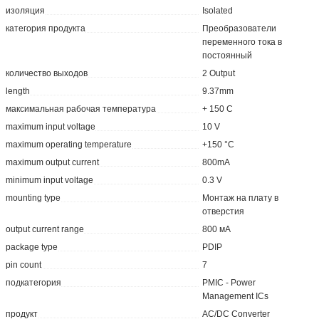
изоляция
Isolated
категория продукта
Преобразователи
переменного тока в
постоянный
количество выходов
2 Output
length
9.37mm
максимальная рабочая температура
+ 150 C
maximum input voltage
10 V
maximum operating temperature
+150 °C
maximum output current
800mA
minimum input voltage
0.3 V
mounting type
Монтаж на плату в
отверстия
output current range
800 мА
package type
PDIP
pin count
7
подкатегория
PMIC - Power
Management ICs
продукт
AC/DC Converter