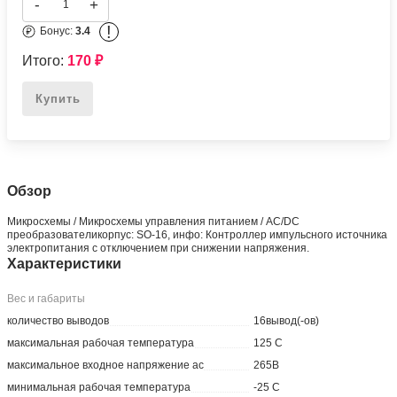
MC33364DR2G
Подробное описание
170
₽
-
+
!
Бонус:
3.4
Итого:
170
₽
Купить
Обзор
Микросхемы / Микросхемы управления питанием / AC/DC
преобразователикорпус: SO-16, инфо: Контроллер импульсного источника
электропитания с отключением при снижении напряжения.