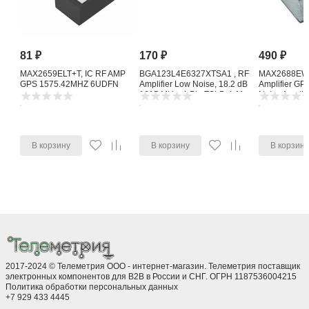
Похожие товары
Сравнить все
81
₽
170
₽
490
₽
MAX2659ELT+T, IC RF AMP
BGA123L4E6327XTSA1 , RF
MAX2688EWS
GPS 1575.42MHZ 6UDFN
Amplifier Low Noise, 18.2 dB
Amplifier G
1615 MHz, 4-Pin TSLP-4-11
Noise Amplifi
В корзину
В корзину
В корзин