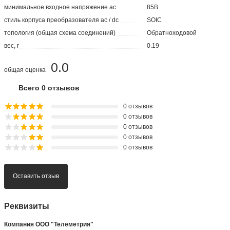
Характеристики
Вес и габариты
количество выводов
16вывод(-ов)
максимальная рабочая температура
125 C
максимальное входное напряжение ac
265В
минимальная рабочая температура
-25 C
минимальное входное напряжение ac
85В
стиль корпуса преобразователя ac / dc
SOIC
топология (общая схема соединений)
Обратноходовой
вес, г
0.19
0.0
общая оценка
Всего 0 отзывов
0 отзывов
0 отзывов
0 отзывов
0 отзывов
0 отзывов