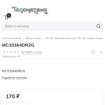
0
нные компоненты
→
Микросхемы
→
AC-DC Преобразователи, Off-Line коммутаторы
MC33364DR2G
Оставить отзыв
Поделиться