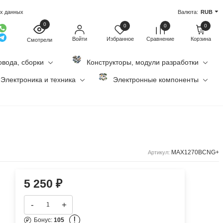
ых данных
Валюта:
RUB
0
0
0
0
Войти
Избранное
Сравнение
Корзина
Смотрели
овода, сборки
Конструкторы, модули разработки
Электроника и техника
Электронные компоненты
MAX1270BCNG+
Артикул:
5 250
₽
-
+
!
Бонус:
105