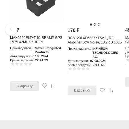
81
₽
4
170
₽
MAX2659ELT+T, IC RF AMP GPS
M
BGA123L4E6327XTSA1 , RF
1575.42MHZ 6UDFN
GP
Amplifier Low Noise, 18.2 dB 1615
MHz, 4-Pin TSLP-4-11
Производитель:
Maxim Integrated
Пр
Производитель:
INFINEON
Products
Да
TECHNOLOGIES
Дата загрузки:
07.08.2024
Вр
AG.
Время загрузки:
22:41:29
Дата загрузки:
07.08.2024
Время загрузки:
22:41:29
В корзину
В корзину