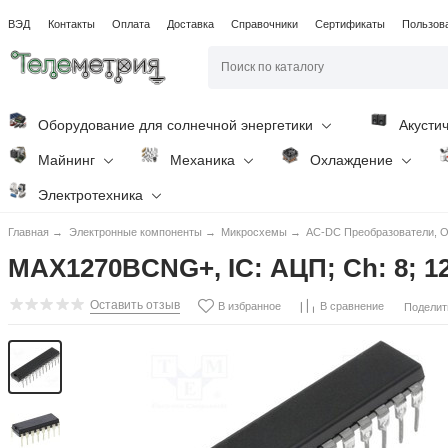
ВЭД
Контакты
Оплата
Доставка
Справочники
Сертификаты
Пользов
Оборудование для солнечной энергетики
Акусти
Майнинг
Механика
Охлаждение
Электротехника
Главная
→
Электронные компоненты
→
Микросхемы
→
AC-DC Преобразователи, O
MAX1270BCNG+, IC: АЦП; Ch: 8; 12
Оставить отзыв
В избранное
В сравнение
Поделит