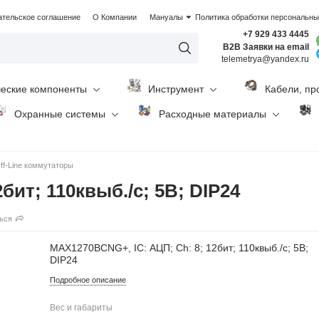
ательское соглашение
О Компании
Мануалы
Политика обработки персональн
+7 929 433 4445
B2B Заявки на email
telemetrya@yandex.ru
ческие компоненты
Инструмент
Кабели, пр
Охранные системы
Расходные материалы
ff-Line коммутаторы
бит; 110квыб./с; 5В; DIP24
ься
MAX1270BCNG+, IC: АЦП; Ch: 8; 12бит; 110квыб./с; 5В;
DIP24
Подробное описание
Вес и габариты