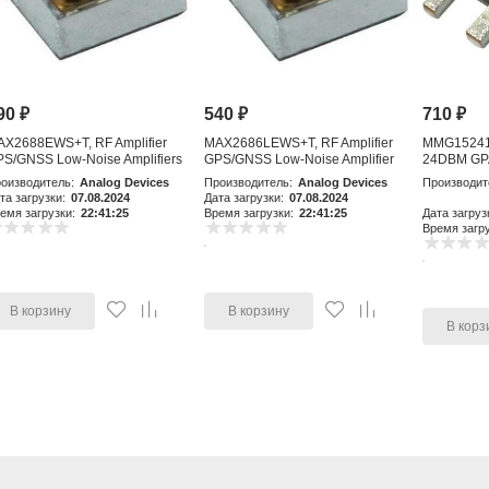
90
₽
540
₽
710
₽
AX2688EWS+T, RF Amplifier
MAX2686LEWS+T, RF Amplifier
MMG15241H
S/GNSS Low-Noise Amplifiers
GPS/GNSS Low-Noise Amplifier
24DBM GP
with Integr
оизводитель:
Analog Devices
Производитель:
Analog Devices
Производит
та загрузки:
07.08.2024
Дата загрузки:
07.08.2024
емя загрузки:
22:41:25
Время загрузки:
22:41:25
Дата загруз
Время загру
В корзину
В корзину
В корз