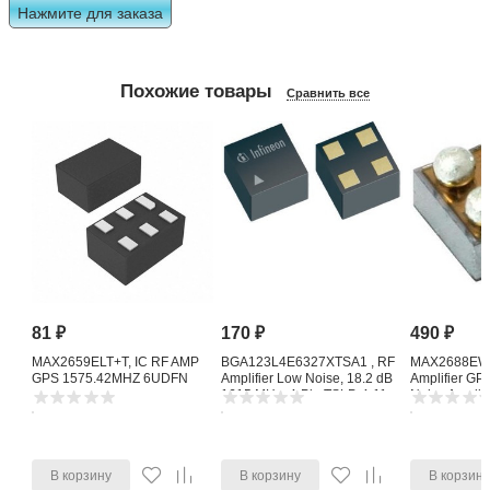
Нажмите для заказа
Похожие товары
Сравнить все
81
₽
170
₽
490
₽
MAX2659ELT+T, IC RF AMP
BGA123L4E6327XTSA1 , RF
MAX2688EWS
GPS 1575.42MHZ 6UDFN
Amplifier Low Noise, 18.2 dB
Amplifier G
1615 MHz, 4-Pin TSLP-4-11
Noise Amplifi
В корзину
В корзину
В корзин