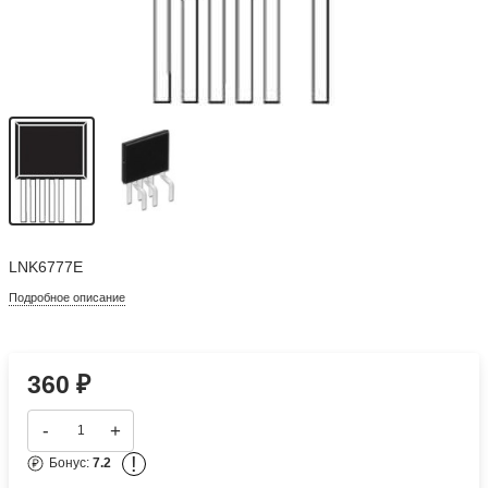
LNK6777E
Подробное описание
360
₽
-
+
!
Бонус:
7.2