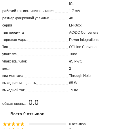
ICs
рабочий ток источника питания
1.7 mA
размер фабричной упаковки
48
серия
LNK6xx
тип продукта
AC/DC Converters
торговая марка
Power Integrations
Тип
Off Line Converter
упаковка
Tube
упаковка / блок
eSIP-7C
вес, г
2
вид монтажа
Through Hole
выходная мощность
85 W
выходной ток
15 uA
0.0
общая оценка
Всего 0 отзывов
0 отзывов