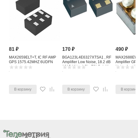
81
₽
170
₽
490
₽
MAX2659ELT+T, IC RF AMP
BGA123L4E6327XTSA1 , RF
MAX2688EWS
GPS 1575.42MHZ 6UDFN
Amplifier Low Noise, 18.2 dB
Amplifier G
1615 MHz, 4-Pin TSLP-4-11
Noise Amplifi
В корзину
В корзину
В корзин