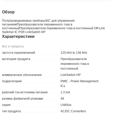
Обзор
Полупроводниковые приборы\ИС для управления
питанием\Преобразователи переменного тока в
постоянныйПреобразователи переменного тока в постоянный Off-Line
Switcher IC PSR LinkSwitch HP
Характеристики
Вес и габариты
частота переключений
120 kHz to 136 kHz
категория продукта
Преобразователи
переменного тока в
постоянный
коммерческое обозначение
LinkSwitch-HP
подкатегория
PMIC - Power Management
ICs
рабочий ток источника питания
1.3 mA
размер фабричной упаковки
48
серия
LNK6xx
тип продукта
AC/DC Converters