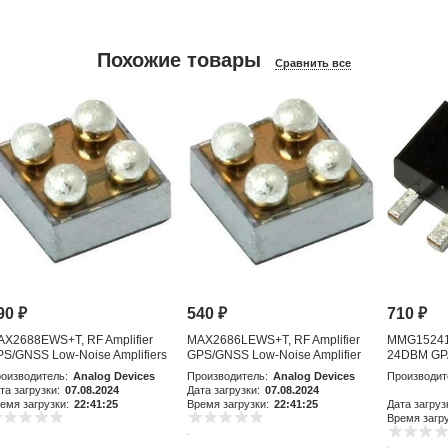
Похожие товары
Сравнить все
90
₽
540
₽
710
₽
AX2688EWS+T, RF Amplifier
MAX2686LEWS+T, RF Amplifier
MMG15241H
S/GNSS Low-Noise Amplifiers
GPS/GNSS Low-Noise Amplifier
24DBM GP
with Integr
оизводитель:
Analog Devices
Производитель:
Analog Devices
Производит
та загрузки:
07.08.2024
Дата загрузки:
07.08.2024
емя загрузки:
22:41:25
Время загрузки:
22:41:25
Дата загруз
Время загру