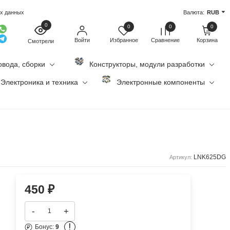
ых данных
Валюта:
RUB
0
0
0
0
Войти
Избранное
Сравнение
Корзина
Смотрели
овода, сборки
Конструкторы, модули разработки
Электроника и техника
Электронные компоненты
LNK625DG
Артикул:
450
₽
-
+
!
Бонус:
9