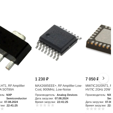
1 230
₽
7 050
₽
T1, RF Amplifier
MAX2685EEE+, RF Amplifier Low-
MW7IC2020NT1, RF 
A SOT89A
Cost, 900MHz, Low-Noise
HV7IC 2GHz 20W 
Amplifier an
ель:
NXP
Производитель:
Analog Devices
Производитель:
NXP
Semiconductor
Дата загрузки:
07.08.2024
Sem
ки:
07.08.2024
Время загрузки:
22:41:25
Дата загрузки:
07.08
зки:
22:41:25
Время загрузки:
22:4