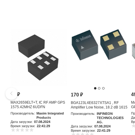
81
₽
4
170
₽
MAX2659ELT+T, IC RF AMP GPS
M
BGA123L4E6327XTSA1 , RF
1575.42MHZ 6UDFN
GP
Amplifier Low Noise, 18.2 dB 1615
MHz, 4-Pin TSLP-4-11
Производитель:
Maxim Integrated
Пр
Производитель:
INFINEON
Products
Да
TECHNOLOGIES
Дата загрузки:
07.08.2024
Вр
AG.
Время загрузки:
22:41:29
Дата загрузки:
07.08.2024
Время загрузки:
22:41:29