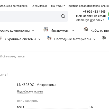
ательское соглашение
О Компании
Мануалы
Политика обработки персональн
+7 929 433 4445
B2B Заявки на email
telemetrya@yandex.ru
ческие компоненты
Инструмент
Кабели, пр
Охранные системы
Расходные материалы
ff-Line коммутаторы
ься
LNK625DG, Микросхема
Подробное описание
Вес и габариты
вес, г
8.618