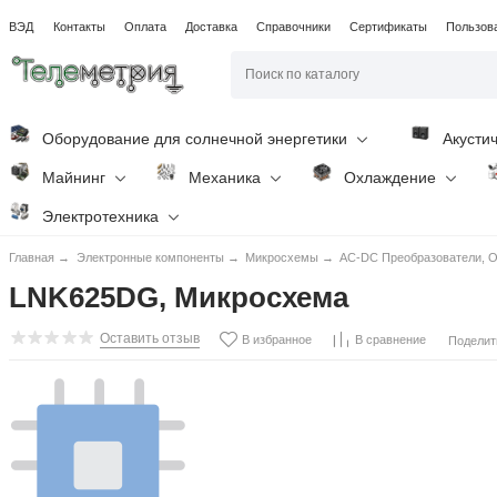
ВЭД
Контакты
Оплата
Доставка
Справочники
Сертификаты
Пользов
Оборудование для солнечной энергетики
Акусти
Майнинг
Механика
Охлаждение
Электротехника
Главная
→
Электронные компоненты
→
Микросхемы
→
AC-DC Преобразователи, O
LNK625DG, Микросхема
Оставить отзыв
В избранное
В сравнение
Поделит