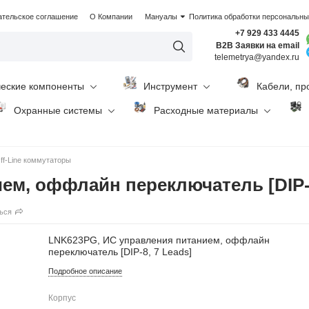
ательское соглашение
О Компании
Мануалы
Политика обработки персональн
+7 929 433 4445
B2B Заявки на email
telemetrya@yandex.ru
ческие компоненты
Инструмент
Кабели, пр
Охранные системы
Расходные материалы
ff-Line коммутаторы
ем, оффлайн переключатель [DIP-8
ься
LNK623PG, ИС управления питанием, оффлайн
переключатель [DIP-8, 7 Leads]
Подробное описание
Корпус