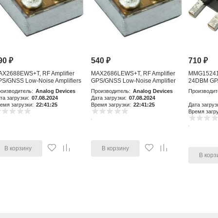
90
₽
540
₽
710
₽
AX2688EWS+T, RF Amplifier
MAX2686LEWS+T, RF Amplifier
MMG15241H
S/GNSS Low-Noise Amplifiers
GPS/GNSS Low-Noise Amplifier
24DBM GP
with Integr
оизводитель:
Analog Devices
Производитель:
Analog Devices
Производит
та загрузки:
07.08.2024
Дата загрузки:
07.08.2024
емя загрузки:
22:41:25
Время загрузки:
22:41:25
Дата загруз
Время загру
В корзину
В корзину
В корз