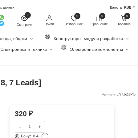
ых данных
Валюта:
RUB
0
0
0
0
Войти
Избранное
Сравнение
Корзина
Смотрели
овода, сборки
Конструкторы, модули разработки
Электроника и техника
Электронные компоненты
, 7 Leads]
LNK623PG
Артикул:
320
₽
-
+
!
Бонус:
6.4