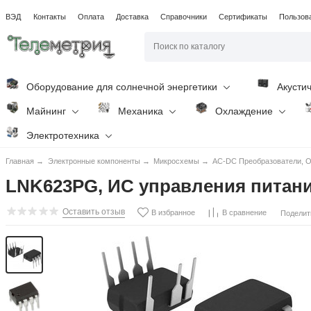
ВЭД
Контакты
Оплата
Доставка
Справочники
Сертификаты
Пользов
Оборудование для солнечной энергетики
Акусти
Майнинг
Механика
Охлаждение
Электротехника
Главная
→
Электронные компоненты
→
Микросхемы
→
AC-DC Преобразователи, O
LNK623PG, ИС управления питани
Оставить отзыв
В избранное
В сравнение
Поделит