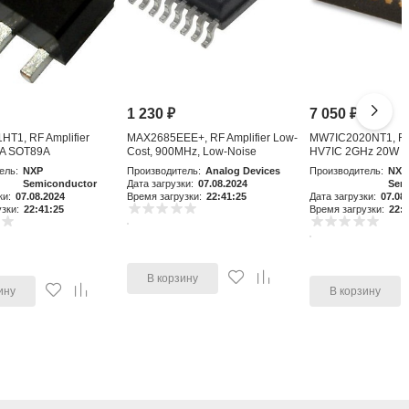
1 230
₽
7 050
₽
T1, RF Amplifier
MAX2685EEE+, RF Amplifier Low-
MW7IC2020NT1, RF 
A SOT89A
Cost, 900MHz, Low-Noise
HV7IC 2GHz 20W 
Amplifier an
ель:
NXP
Производитель:
Analog Devices
Производитель:
NXP
Semiconductor
Дата загрузки:
07.08.2024
Sem
ки:
07.08.2024
Время загрузки:
22:41:25
Дата загрузки:
07.08
зки:
22:41:25
Время загрузки:
22:4
В корзину
ину
В корзину