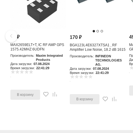
81
₽
4
170
₽
MAX2659ELT+T, IC RF AMP GPS
M
BGA123L4E6327XTSA1 , RF
1575.42MHZ 6UDFN
GP
Amplifier Low Noise, 18.2 dB 1615
MHz, 4-Pin TSLP-4-11
Производитель:
Maxim Integrated
Пр
Производитель:
INFINEON
Products
Да
TECHNOLOGIES
Дата загрузки:
07.08.2024
Вр
AG.
Время загрузки:
22:41:29
Дата загрузки:
07.08.2024
Время загрузки:
22:41:29
В корзину
В корзину