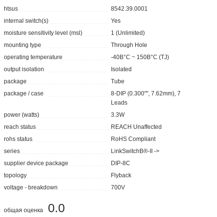
htsus
8542.39.0001
internal switch(s)
Yes
moisture sensitivity level (msl)
1 (Unlimited)
mounting type
Through Hole
operating temperature
-40В°C ~ 150В°C (TJ)
output isolation
Isolated
package
Tube
package / case
8-DIP (0.300"", 7.62mm), 7
Leads
power (watts)
3.3W
reach status
REACH Unaffected
rohs status
RoHS Compliant
series
LinkSwitchВ®-II ->
supplier device package
DIP-8C
topology
Flyback
voltage - breakdown
700V
0.0
общая оценка