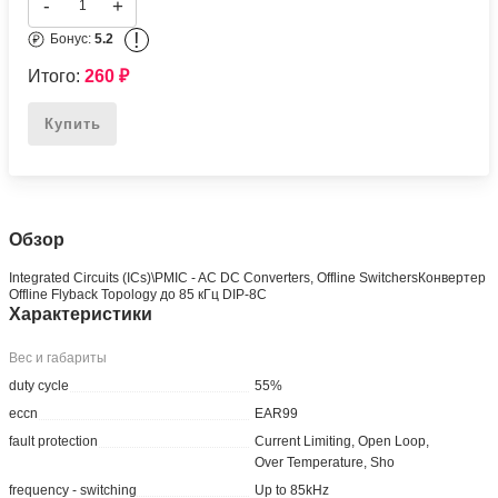
-
+
!
Бонус:
5.2
Итого:
260
₽
Купить
Обзор
Integrated Circuits (ICs)\PMIC - AC DC Converters, Offline SwitchersКонвертер
Offline Flyback Topology до 85 кГц DIP-8C
Характеристики
Вес и габариты
duty cycle
55%
eccn
EAR99
fault protection
Current Limiting, Open Loop,
Over Temperature, Sho
frequency - switching
Up to 85kHz