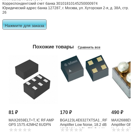
Корреспондентский счет банка 30101810145250000974
Юридический адрес банка 127287, г. Москва, ул. Хуторская 2-я, д. 38А, стр.
26
Нажмите для заказа
Похожие товары
Сравнить все
81
₽
170
₽
490
₽
MAX2659ELT+T, IC RF AMP
BGA123L4E6327XTSA1 , RF
MAX2688EWS
GPS 1575.42MHZ 6UDFN
Amplifier Low Noise, 18.2 dB
Amplifier G
1615 MHz, 4-Pin TSLP-4-11
Noise Amplifi