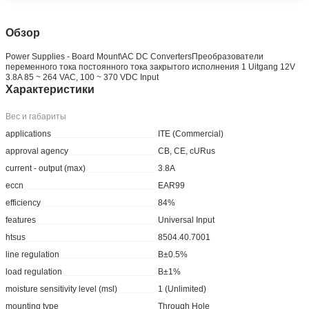
Обзор
Power Supplies - Board Mount\AC DC ConvertersПреобразователи
переменного тока постоянного тока закрытого исполнения 1 Uitgang 12V
3.8A 85 ~ 264 VAC, 100 ~ 370 VDC Input
Характеристики
Вес и габариты
applications
ITE (Commercial)
approval agency
CB, CE, cURus
current - output (max)
3.8A
eccn
EAR99
efficiency
84%
features
Universal Input
htsus
8504.40.7001
line regulation
В±0.5%
load regulation
В±1%
moisture sensitivity level (msl)
1 (Unlimited)
mounting type
Through Hole