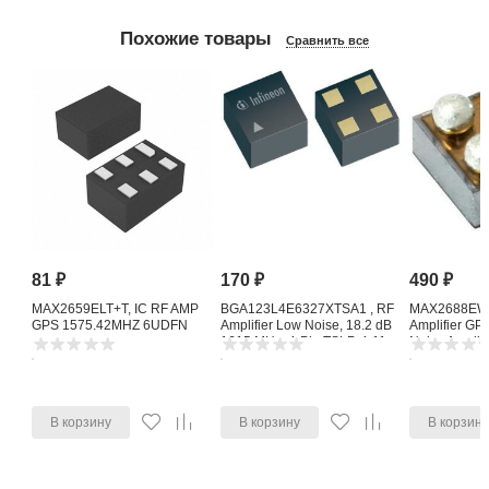
Похожие товары
Сравнить все
81
₽
170
₽
490
₽
MAX2659ELT+T, IC RF AMP
BGA123L4E6327XTSA1 , RF
MAX2688EWS
GPS 1575.42MHZ 6UDFN
Amplifier Low Noise, 18.2 dB
Amplifier G
1615 MHz, 4-Pin TSLP-4-11
Noise Amplifi
В корзину
В корзину
В корзин