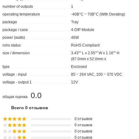
number of outputs
1
operating temperature
-40В°C ~ 70В°C (With Derating)
package
Tray
package / case
4-DIP Module
power (watts)
46W
rohs status
RoHS Compliant
size / dimension
3.43"" L x 2.05"" W x 1.16"" H
(87.0mm x 52.0mm x
type
Enclosed
voltage - input
85 ~ 264 VAC, 100 ~ 370 VDC
voltage - output 1
12V
0.0
общая оценка
Всего 0 отзывов
0 отзывов
0 отзывов
0 отзывов
0 отзывов