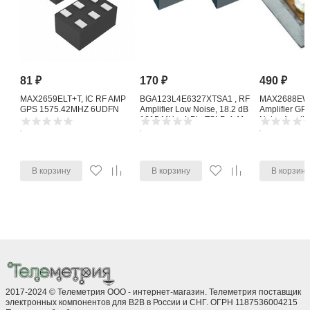
81
₽
170
₽
490
₽
MAX2659ELT+T, IC RF AMP
BGA123L4E6327XTSA1 , RF
MAX2688EWS
GPS 1575.42MHZ 6UDFN
Amplifier Low Noise, 18.2 dB
Amplifier G
1615 MHz, 4-Pin TSLP-4-11
Noise Amplifi
В корзину
В корзину
В корзин
2017-2024 © Телеметрия ООО - интернет-магазин. Телеметрия поставщик
электронных компонентов для B2B в России и СНГ. ОГРН 1187536004215