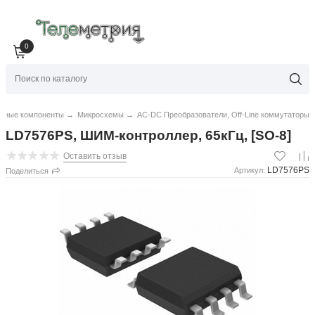
0
нные компоненты
→
Микросхемы
→
AC-DC Преобразователи, Off-Line коммутаторы
LD7576PS, ШИМ-контроллер, 65кГц, [SO-8]
Оставить отзыв
LD7576PS
Артикул:
Поделиться