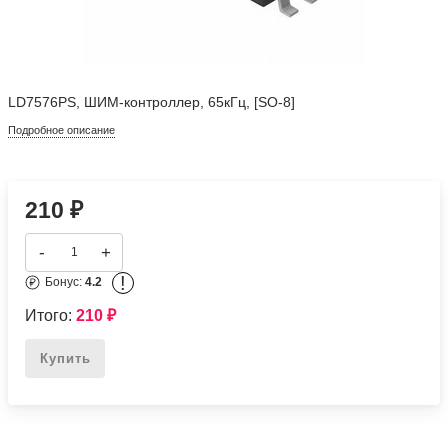
LD7576PS, ШИМ-контроллер, 65кГц, [SO-8]
Подробное описание
210
₽
-
+
!
Бонус:
4.2
Итого:
210
₽
Купить