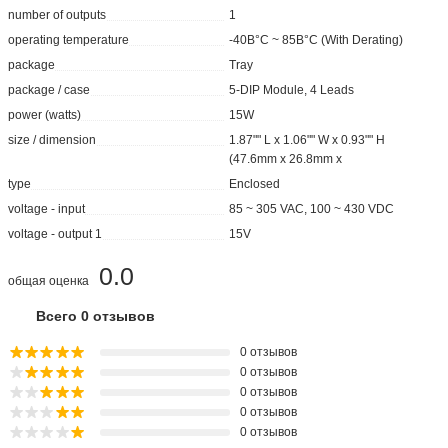
number of outputs
1
operating temperature
-40В°C ~ 85В°C (With Derating)
package
Tray
package / case
5-DIP Module, 4 Leads
power (watts)
15W
size / dimension
1.87"" L x 1.06"" W x 0.93"" H
(47.6mm x 26.8mm x
type
Enclosed
voltage - input
85 ~ 305 VAC, 100 ~ 430 VDC
voltage - output 1
15V
0.0
общая оценка
Всего 0 отзывов
0 отзывов
0 отзывов
0 отзывов
0 отзывов
0 отзывов