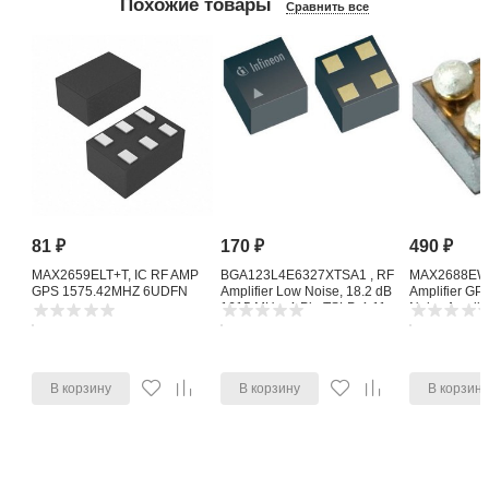
Похожие товары
Сравнить все
81
₽
170
₽
490
₽
MAX2659ELT+T, IC RF AMP
BGA123L4E6327XTSA1 , RF
MAX2688EWS
GPS 1575.42MHZ 6UDFN
Amplifier Low Noise, 18.2 dB
Amplifier G
1615 MHz, 4-Pin TSLP-4-11
Noise Amplifi
В корзину
В корзину
В корзин