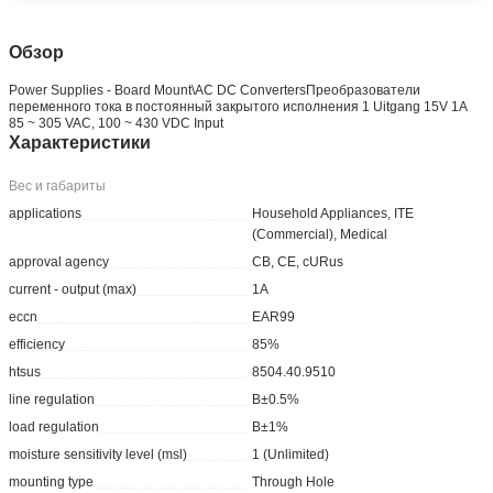
Обзор
Power Supplies - Board Mount\AC DC ConvertersПреобразователи
переменного тока в постоянный закрытого исполнения 1 Uitgang 15V 1A
85 ~ 305 VAC, 100 ~ 430 VDC Input
Характеристики
Вес и габариты
applications
Household Appliances, ITE
(Commercial), Medical
approval agency
CB, CE, cURus
current - output (max)
1A
eccn
EAR99
efficiency
85%
htsus
8504.40.9510
line regulation
В±0.5%
load regulation
В±1%
moisture sensitivity level (msl)
1 (Unlimited)
mounting type
Through Hole