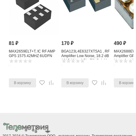
81
₽
170
₽
490
₽
MAX2659ELT+T, IC RF AMP
BGA123L4E6327XTSA1 , RF
MAX2688EWS
GPS 1575.42MHZ 6UDFN
Amplifier Low Noise, 18.2 dB
Amplifier G
1615 MHz, 4-Pin TSLP-4-11
Noise Amplifi
В корзину
В корзину
В корзин
2017-2024 © Телеметрия ООО - интернет-магазин. Телеметрия поставщик