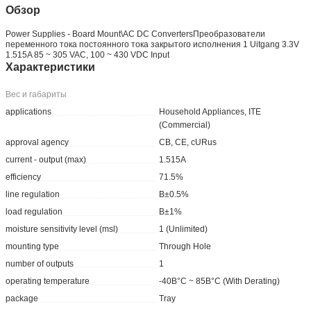
Обзор
Power Supplies - Board Mount\AC DC ConvertersПреобразователи
переменного тока постоянного тока закрытого исполнения 1 Uitgang 3.3V
1.515A 85 ~ 305 VAC, 100 ~ 430 VDC Input
Характеристики
Вес и габариты
applications
Household Appliances, ITE
(Commercial)
approval agency
CB, CE, cURus
current - output (max)
1.515A
efficiency
71.5%
line regulation
В±0.5%
load regulation
В±1%
moisture sensitivity level (msl)
1 (Unlimited)
mounting type
Through Hole
number of outputs
1
operating temperature
-40В°C ~ 85В°C (With Derating)
package
Tray