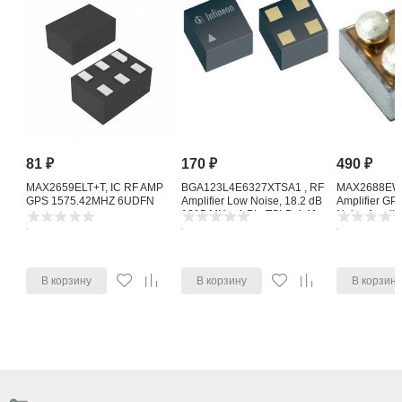
81
₽
170
₽
490
₽
MAX2659ELT+T, IC RF AMP
BGA123L4E6327XTSA1 , RF
MAX2688EWS
GPS 1575.42MHZ 6UDFN
Amplifier Low Noise, 18.2 dB
Amplifier G
1615 MHz, 4-Pin TSLP-4-11
Noise Amplifi
В корзину
В корзину
В корзин