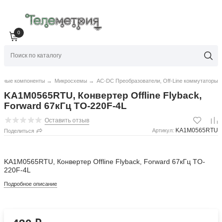
0
нные компоненты
→
Микросхемы
→
AC-DC Преобразователи, Off-Line коммутаторы
KA1M0565RTU, Конвертер Offline Flyback,
Forward 67кГц TO-220F-4L
Оставить отзыв
KA1M0565RTU
Артикул:
Поделиться
KA1M0565RTU, Конвертер Offline Flyback, Forward 67кГц TO-
220F-4L
Подробное описание