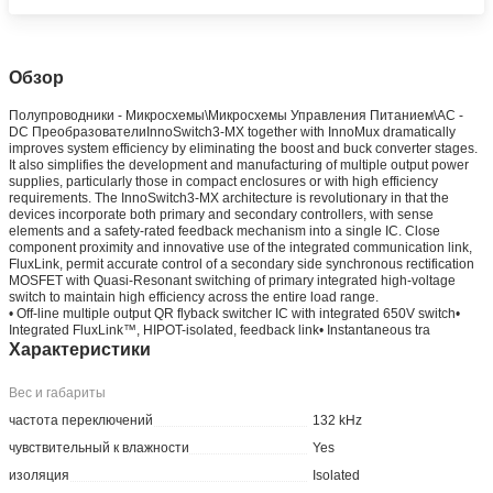
Обзор
Полупроводники - Микросхемы\Микросхемы Управления Питанием\AC -
DC ПреобразователиInnoSwitch3-MX together with InnoMux dramatically
improves system efficiency by eliminating the boost and buck converter stages.
It also simplifies the development and manufacturing of multiple output power
supplies, particularly those in compact enclosures or with high efficiency
requirements. The InnoSwitch3-MX architecture is revolutionary in that the
devices incorporate both primary and secondary controllers, with sense
elements and a safety-rated feedback mechanism into a single IC. Close
component proximity and innovative use of the integrated communication link,
FluxLink, permit accurate control of a secondary side synchronous rectification
MOSFET with Quasi-Resonant switching of primary integrated high-voltage
switch to maintain high efficiency across the entire load range.
• Off-line multiple output QR flyback switcher IC with integrated 650V switch•
Integrated FluxLink™, HIPOT-isolated, feedback link• Instantaneous tra
Характеристики
Вес и габариты
частота переключений
132 kHz
чувствительный к влажности
Yes
изоляция
Isolated