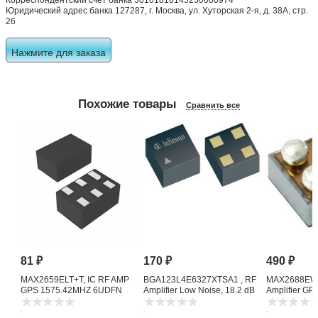
Корреспондентский счет банка 30101810145250000974
Юридический адрес банка 127287, г. Москва, ул. Хуторская 2-я, д. 38А, стр.
26
Нажмите для заказа
Похожие товары
Сравнить все
81
₽
170
₽
490
₽
MAX2659ELT+T, IC RF AMP
BGA123L4E6327XTSA1 , RF
MAX2688EWS
GPS 1575.42MHZ 6UDFN
Amplifier Low Noise, 18.2 dB
Amplifier G
1615 MHz, 4-Pin TSLP-4-11
Noise Amplifi