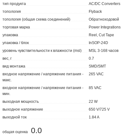
тип продукта
AC/DC Converters
топология
Flyback
топология (общая схема соединений)
Обратноходовой
торговая марка
Power Integrations
упаковка
Reel, Cut Tape
упаковка / блок
InSOP-24D
уровень чувствительности к влажности (msl)
MSL 3-168 часов
вес, г
0.7
вид монтажа
SMD/SMT
входное напряжение / напряжение питания -
265 VAC
макс.
входное напряжение / напряжение питания -
85 VAC
мин.
выходная мощность
22 W
выходное напряжение
650 V/725 V
выходной ток
1.84 A
0.0
общая оценка