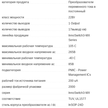
категория продукта
Преобразователи
переменного тока в
постоянный
класс мощности
22Вт
количество выходов
1 Output
количество выводов
17вывод(-ов)
линейка продукции
InnoSwitch3-MX
Series
максимальная рабочая температура
105 C
максимальное входное напряжение ac
265В
минимальная рабочая температура
-40 C
минимальное входное напряжение ac
85В
подкатегория
PMIC - Power
Management ICs
рабочий ток источника питания
200 uA
размер фабричной упаковки
2000
серия
InnoSwitch3-MX
соответствие
TUV, UL1577
стиль корпуса преобразователя ac / dc
InSOP-24D