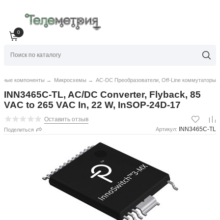
0
нные компоненты
→
Микросхемы
→
AC-DC Преобразователи, Off-Line коммутаторы
INN3465C-TL, AC/DC Converter, Flyback, 85
VAC to 265 VAC In, 22 W, InSOP-24D-17
Оставить отзыв
INN3465C-TL
Артикул:
Поделиться