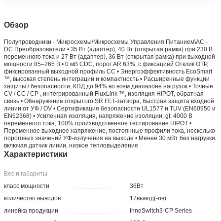
Обзор
Полупроводники - Микросхемы\Микросхемы Управления Питанием\AC -
DC Преобразователи • 35 Вт (адаптер), 40 Вт (открытая рамка) при 230 В
переменного тока и 27 Вт (адаптер), 36 Вт (открытая рамка) при выходной
мощности 85–265 В • 0 мВ CDC, порог AR 63%, с фиксацией Отклик OTP,
фиксированный выходной профиль CC • Энергоэффективность EcoSmart
™, высокая степень интеграции и компактность • Расширенные функции
защиты / безопасности, КПД до 94% во всем диапазоне нагрузок • Точные
CV / CC / CP , интегрированный FluxLink ™, изоляция HIPOT, обратная
связь • Обнаружение открытого SR FET-затвора, быстрая защита входной
линии от УФ / OV • Сертификация безопасности UL1577 и TUV (EN60950 и
EN62368) • Усиленная изоляция, напряжение изоляции, gt; 4000 В
переменного тока, 100% производственное тестирование HIPOT •
Переменное выходное напряжение, постоянные профили тока, несколько
пороговых значений УФ-излучения на выходе • Менее 30 мВт без нагрузки,
включая датчик линии, низкое тепловыделение
Характеристики
Вес и габариты
класс мощности
36Вт
количество выводов
17вывод(-ов)
линейка продукции
InnoSwitch3-CP Series