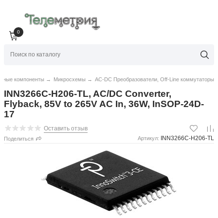
0
нные компоненты
→
Микросхемы
→
AC-DC Преобразователи, Off-Line коммутаторы
INN3266C-H206-TL, AC/DC Converter,
Flyback, 85V to 265V AC In, 36W, InSOP-24D-
17
Оставить отзыв
INN3266C-H206-TL
Артикул:
Поделиться