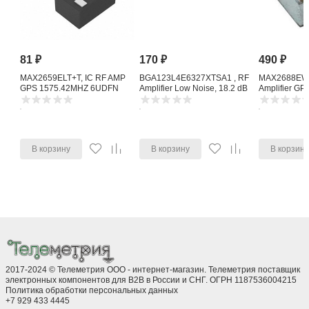
81
₽
170
₽
490
₽
MAX2659ELT+T, IC RF AMP
BGA123L4E6327XTSA1 , RF
MAX2688EWS
GPS 1575.42MHZ 6UDFN
Amplifier Low Noise, 18.2 dB
Amplifier G
1615 MHz, 4-Pin TSLP-4-11
Noise Amplifi
В корзину
В корзину
В корзин
2017-2024 © Телеметрия ООО - интернет-магазин. Телеметрия поставщик
электронных компонентов для B2B в России и СНГ. ОГРН 1187536004215
Политика обработки персональных данных
+7 929 433 4445