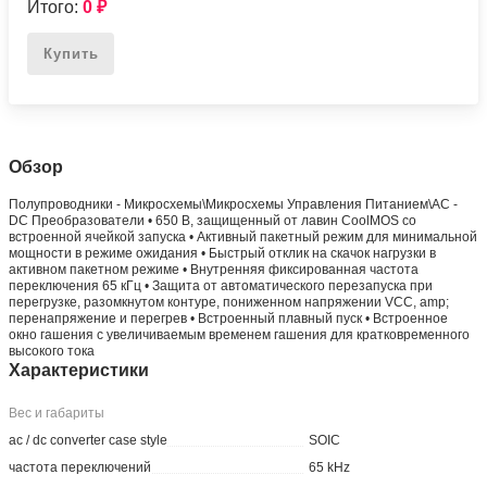
Итого:
0
₽
Купить
Обзор
Полупроводники - Микросхемы\Микросхемы Управления Питанием\AC -
DC Преобразователи • 650 В, защищенный от лавин CoolMOS со
встроенной ячейкой запуска • Активный пакетный режим для минимальной
мощности в режиме ожидания • Быстрый отклик на скачок нагрузки в
активном пакетном режиме • Внутренняя фиксированная частота
переключения 65 кГц • Защита от автоматического перезапуска при
перегрузке, разомкнутом контуре, пониженном напряжении VCC, amp;
перенапряжение и перегрев • Встроенный плавный пуск • Встроенное
окно гашения с увеличиваемым временем гашения для кратковременного
высокого тока
Характеристики
Вес и габариты
ac / dc converter case style
SOIC
частота переключений
65 kHz