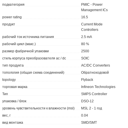
подкатегория
PMIC - Power
Management ICs
power rating
16.5
продукт
Current Mode
Controllers
рабочий ток источника питания
2.5 mA
рабочий цикл (макс.)
80 %
размер фабричной упаковки
2500
стиль корпуса преобразователя ac / dc
SOIC
тип продукта
AC/DC Converters
топология (общая схема соединений)
Обратноходовой
topology
Flyback
торговая марка
Infineon Technologies
Тип
SMPS Controller
упаковка / блок
DSO-12
уровень чувствительности к влажности (msl)
MSL 2 - 1 год
вес, г
0.04
вид монтажа
SMD/SMT