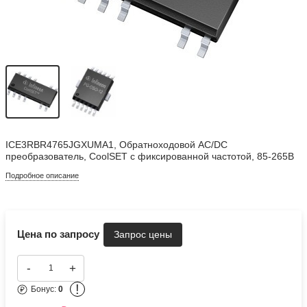
ICE3RBR4765JGXUMA1, Обратноходовой AC/DC
преобразователь, CoolSET с фиксированной частотой, 85-265В
Подробное описание
Цена по запросу
-
+
!
Бонус:
0