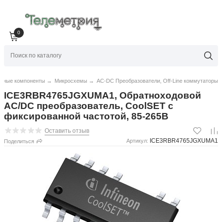
0
нные компоненты
→
Микросхемы
→
AC-DC Преобразователи, Off-Line коммутаторы
ICE3RBR4765JGXUMA1, Обратноходовой
AC/DC преобразователь, CoolSET с
фиксированной частотой, 85-265В
Оставить отзыв
ICE3RBR4765JGXUMA1
Артикул:
Поделиться