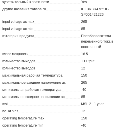
чувствительный к влажности
Yes
другие названия товара №
ICE3RBR4765JG
SP001421226
input voltage ac max
265
input voltage ac min
85
категория продукта
Преобразователи
переменного тока в
постоянный
класс мощности
16.5
количество выходов
1 Output
количество выводов
12
максимальная рабочая температура
150
максимальное входное напряжение ac
265
минимальная рабочая температура
-40
минимальное входное напряжение ac
85
msl
MSL 2 - 1 year
no. of pins
12
operating temperature max
150
operating temperature min
-40