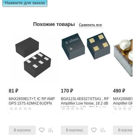
Нажмите для заказа
Похожие товары
Сравнить все
81
₽
170
₽
490
₽
MAX2659ELT+T, IC RF AMP
BGA123L4E6327XTSA1 , RF
MAX2688EWS
GPS 1575.42MHZ 6UDFN
Amplifier Low Noise, 18.2 dB
Amplifier G
1615 MHz, 4-Pin TSLP-4-11
Noise Amplifi
В корзину
В корзину
В корзин