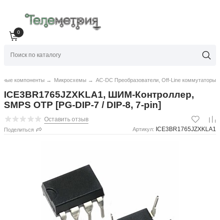
0
нные компоненты
→
Микросхемы
→
AC-DC Преобразователи, Off-Line коммутаторы
ICE3BR1765JZXKLA1, ШИМ-Контроллер,
SMPS OTP [PG-DIP-7 / DIP-8, 7-pin]
Оставить отзыв
ICE3BR1765JZXKLA1
Артикул:
Поделиться