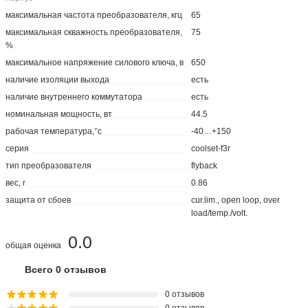
максимальная частота преобразователя, кгц
65
максимальная скважность преобразователя,
75
%
максимальное напряжение силового ключа, в
650
наличие изоляции выхода
есть
наличие внутреннего коммутатора
есть
номинальная мощность, вт
44.5
рабочая температура,°с
-40…+150
серия
coolset-f3r
тип преобразователя
flyback
вес, г
0.86
защита от сбоев
cur.lim., open loop, over
load/temp./volt.
0.0
общая оценка
Всего 0 отзывов
0 отзывов