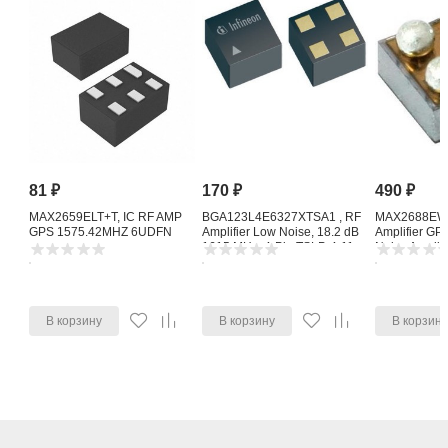
81
₽
170
₽
490
₽
MAX2659ELT+T, IC RF AMP
BGA123L4E6327XTSA1 , RF
MAX2688EWS
GPS 1575.42MHZ 6UDFN
Amplifier Low Noise, 18.2 dB
Amplifier G
1615 MHz, 4-Pin TSLP-4-11
Noise Amplifi
В корзину
В корзину
В корзин