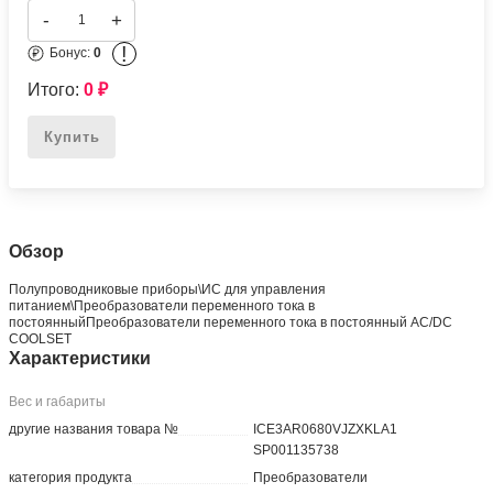
-
+
!
Бонус:
0
Итого:
0
₽
Купить
Обзор
Полупроводниковые приборы\ИС для управления
питанием\Преобразователи переменного тока в
постоянныйПреобразователи переменного тока в постоянный AC/DC
COOLSET
Характеристики
Вес и габариты
другие названия товара №
ICE3AR0680VJZXKLA1
SP001135738
категория продукта
Преобразователи