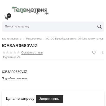
0
нные компоненты
→
Микросхемы
→
AC-DC Преобразователи, Off-Line коммутаторы
ICE3AR0680VJZ
Оставить отзыв
Поделиться
ICE3AR0680VJZ
Подробное описание
Цена по запросу