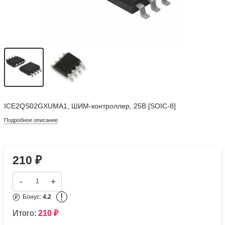
ICE2QS02GXUMA1, ШИМ-контроллер, 25В [SOIC-8]
Подробное описание
210
₽
-
+
!
Бонус:
4.2
Итого:
210
₽