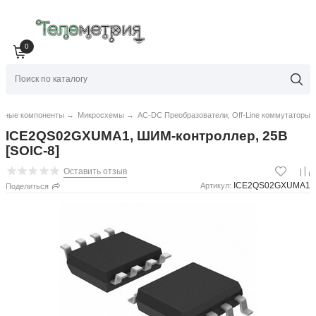
0
нные компоненты
→
Микросхемы
→
AC-DC Преобразователи, Off-Line коммутаторы
ICE2QS02GXUMA1, ШИМ-контроллер, 25В
[SOIC-8]
Оставить отзыв
ICE2QS02GXUMA1
Артикул:
Поделиться