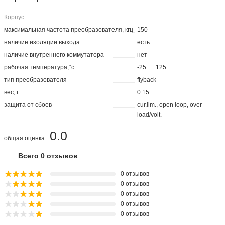
Корпус
максимальная частота преобразователя, кгц
150
наличие изоляции выхода
есть
наличие внутреннего коммутатора
нет
рабочая температура,°с
-25…+125
тип преобразователя
flyback
вес, г
0.15
защита от сбоев
cur.lim., open loop, over
load/volt.
0.0
общая оценка
Всего 0 отзывов
0 отзывов
0 отзывов
0 отзывов
0 отзывов
0 отзывов