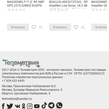
MAX2659ELT+T, IC RF AMP
BGA123L4E6327XTSA1 , RF
MAX2688EWS
GPS 1575.42MHZ 6UDFN
Amplifier Low Noise, 18.2 dB
Amplifier G
1615 MHz, 4-Pin TSLP-4-11
Noise Amplifi
В корзину
В корзину
В корзин
2017-2024 © Телеметрия ООО - интернет-магазин. Телеметрия поставщик
электронных компонентов для B2B в России и СНГ. ОГРН 1187536004215
Политика обработки персональных данных
+7 929 433 4445
Москва, Пресненская Набережная 6с2
Москва, ​Бульвар Маршала Рокоссовского, 6
Иркутск, ​Цесовская Набережная, 6
telemetrya@yandex.ru