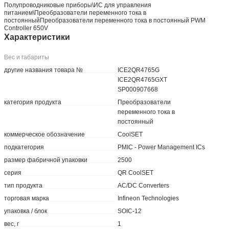
Полупроводниковые приборы\ИС для управления
питанием\Преобразователи переменного тока в
постоянныйПреобразователи переменного тока в постоянный PWM
Controller 650V
Характеристики
Вес и габариты
другие названия товара №
ICE2QR4765G
ICE2QR4765GXT
SP000907668
категория продукта
Преобразователи
переменного тока в
постоянный
коммерческое обозначение
CoolSET
подкатегория
PMIC - Power Management ICs
размер фабричной упаковки
2500
серия
QR CoolSET
тип продукта
AC/DC Converters
торговая марка
Infineon Technologies
упаковка / блок
SOIC-12
вес, г
1