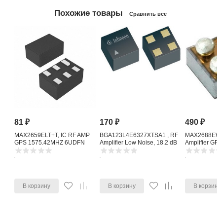
Похожие товары
Сравнить все
81
₽
170
₽
490
₽
MAX2659ELT+T, IC RF AMP
BGA123L4E6327XTSA1 , RF
MAX2688EWS
GPS 1575.42MHZ 6UDFN
Amplifier Low Noise, 18.2 dB
Amplifier G
1615 MHz, 4-Pin TSLP-4-11
Noise Amplifi
В корзину
В корзину
В корзин