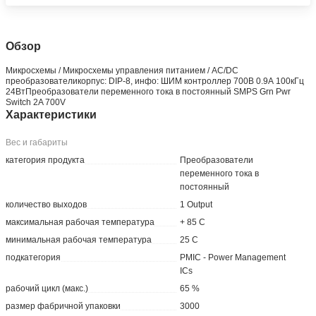
Обзор
Микросхемы / Микросхемы управления питанием / AC/DC
преобразователикорпус: DIP-8, инфо: ШИМ контроллер 700В 0.9А 100кГц
24ВтПреобразователи переменного тока в постоянный SMPS Grn Pwr
Switch 2A 700V
Характеристики
Вес и габариты
категория продукта
Преобразователи
переменного тока в
постоянный
количество выходов
1 Output
максимальная рабочая температура
+ 85 C
минимальная рабочая температура
25 C
подкатегория
PMIC - Power Management
ICs
рабочий цикл (макс.)
65 %
размер фабричной упаковки
3000