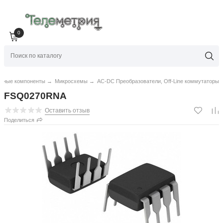
0
нные компоненты
→
Микросхемы
→
AC-DC Преобразователи, Off-Line коммутаторы
FSQ0270RNA
Оставить отзыв
Поделиться