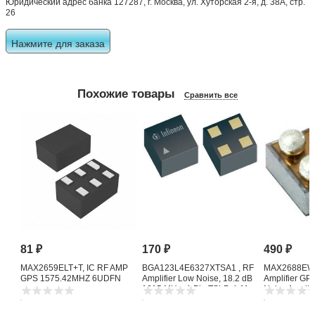
Юридический адрес банка 127287, г. Москва, ул. Хуторская 2-я, д. 38А, стр.
26
Нажмите для заказа
Похожие товары
Сравнить все
81
₽
170
₽
490
₽
MAX2659ELT+T, IC RF AMP
BGA123L4E6327XTSA1 , RF
MAX2688EWS
GPS 1575.42MHZ 6UDFN
Amplifier Low Noise, 18.2 dB
Amplifier G
1615 MHz, 4-Pin TSLP-4-11
Noise Amplifi