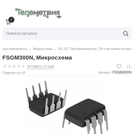
0
нные компоненты
→
Микросхемы
→
AC-DC Преобразователи, Off-Line коммутаторы
FSGM300N, Микросхема
Оставить отзыв
FSGM300N
Артикул:
Поделиться