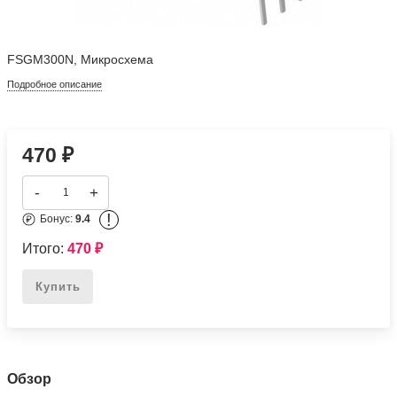
FSGM300N, Микросхема
Подробное описание
470
₽
-
+
!
Бонус:
9.4
Итого:
470
₽
Купить
Обзор