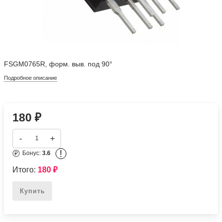
FSGM0765R, форм. выв. под 90°
Подробное описание
180
₽
-
+
!
Бонус:
3.6
Итого:
180
₽
Купить