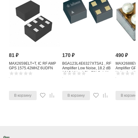
81
₽
170
₽
490
₽
MAX2659ELT+T, IC RF AMP
BGA123L4E6327XTSA1 , RF
MAX2688EWS
GPS 1575.42MHZ 6UDFN
Amplifier Low Noise, 18.2 dB
Amplifier G
1615 MHz, 4-Pin TSLP-4-11
Noise Amplifi
В корзину
В корзину
В корзин