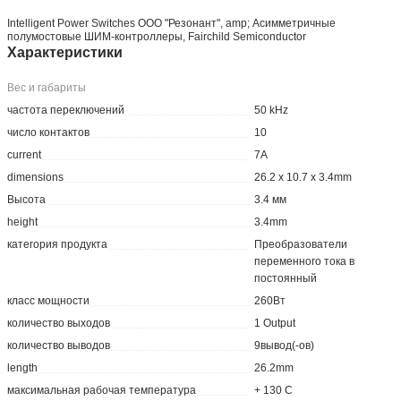
Intelligent Power Switches ООО "Резонант", amp; Асимметричные
полумостовые ШИМ-контроллеры, Fairchild Semiconductor
Характеристики
Вес и габариты
частота переключений
50 kHz
число контактов
10
current
7A
dimensions
26.2 x 10.7 x 3.4mm
Высота
3.4 мм
height
3.4mm
категория продукта
Преобразователи
переменного тока в
постоянный
класс мощности
260Вт
количество выходов
1 Output
количество выводов
9вывод(-ов)
length
26.2mm
максимальная рабочая температура
+ 130 C