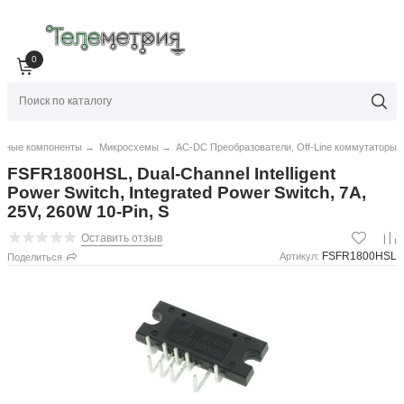
0
нные компоненты
→
Микросхемы
→
AC-DC Преобразователи, Off-Line коммутаторы
FSFR1800HSL, Dual-Channel Intelligent
Power Switch, Integrated Power Switch, 7A,
25V, 260W 10-Pin, S
Оставить отзыв
FSFR1800HSL
Артикул:
Поделиться