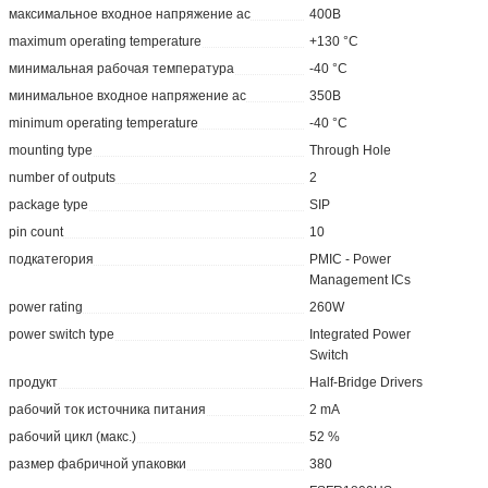
максимальное входное напряжение ac
400В
maximum operating temperature
+130 °C
минимальная рабочая температура
-40 °C
минимальное входное напряжение ac
350В
minimum operating temperature
-40 °C
mounting type
Through Hole
number of outputs
2
package type
SIP
pin count
10
подкатегория
PMIC - Power
Management ICs
power rating
260W
power switch type
Integrated Power
Switch
продукт
Half-Bridge Drivers
рабочий ток источника питания
2 mA
рабочий цикл (макс.)
52 %
размер фабричной упаковки
380