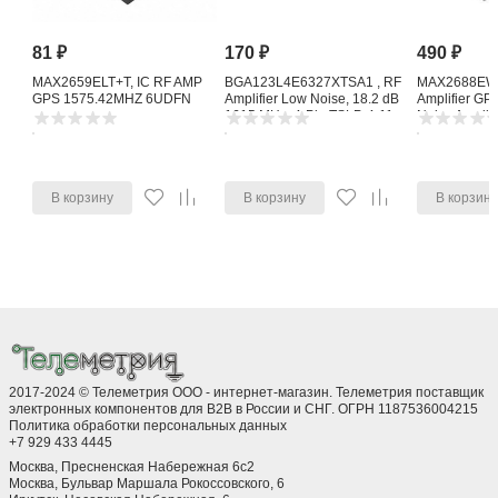
81
₽
170
₽
490
₽
MAX2659ELT+T, IC RF AMP
BGA123L4E6327XTSA1 , RF
MAX2688EWS
GPS 1575.42MHZ 6UDFN
Amplifier Low Noise, 18.2 dB
Amplifier G
1615 MHz, 4-Pin TSLP-4-11
Noise Amplifi
В корзину
В корзину
В корзин
2017-2024 © Телеметрия ООО - интернет-магазин. Телеметрия поставщик
электронных компонентов для B2B в России и СНГ. ОГРН 1187536004215
Политика обработки персональных данных
+7 929 433 4445
Москва, Пресненская Набережная 6с2
Москва, ​Бульвар Маршала Рокоссовского, 6