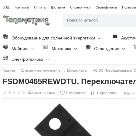
ВЭД
Контакты
Оплата
Доставка
Справочники
Сертификаты
Пользов
Оборудование для солнечной энергетики
Акусти
Майнинг
Механика
Охлаждение
Электротехника
Главная
→
Электронные компоненты
→
Микросхемы
→
AC-DC Преобразователи, O
FSDM0465REWDTU, Переключатель
Оставить отзыв
В избранное
В сравнение
Поделит