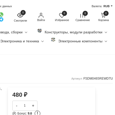
ых данных
Валюта:
RUB
0
0
0
0
Войти
Избранное
Сравнение
Корзина
Смотрели
овода, сборки
Конструкторы, модули разработки
Электроника и техника
Электронные компоненты
FSDM0465REWDTU
Артикул:
F-
480
₽
-
+
!
Бонус:
9.6