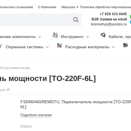
ательское соглашение
О Компании
Мануалы
Политика обработки персональн
+7 929 433 4445
B2B Заявки на email
telemetrya@yandex.ru
ческие компоненты
Инструмент
Кабели, пр
Охранные системы
Расходные материалы
ff-Line коммутаторы
 мощности [TO-220F-6L]
ься
FSDM0465REWDTU, Переключатель мощности [TO-220
6L]
Подробное описание
Корпус