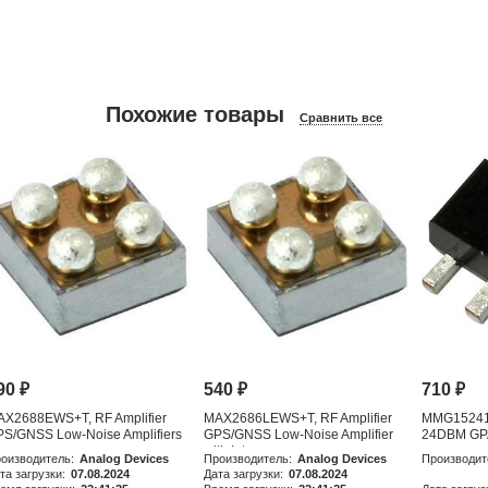
Похожие товары
Сравнить все
90
₽
540
₽
710
₽
AX2688EWS+T, RF Amplifier
MAX2686LEWS+T, RF Amplifier
MMG15241H
S/GNSS Low-Noise Amplifiers
GPS/GNSS Low-Noise Amplifier
24DBM GP
with Integr
оизводитель:
Analog Devices
Производитель:
Analog Devices
Производит
та загрузки:
07.08.2024
Дата загрузки:
07.08.2024