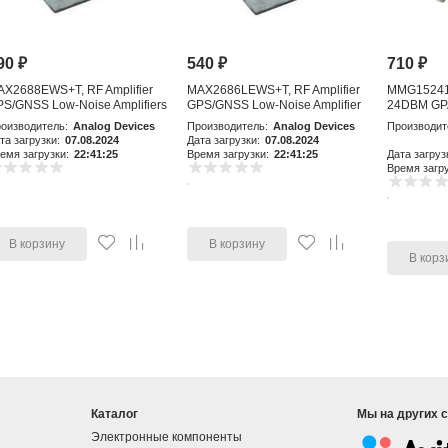
90
₽
540
₽
710
₽
AX2688EWS+T, RF Amplifier
MAX2686LEWS+T, RF Amplifier
MMG15241H
S/GNSS Low-Noise Amplifiers
GPS/GNSS Low-Noise Amplifier
24DBM GP
with Integr
оизводитель:
Analog Devices
Производитель:
Analog Devices
Производит
та загрузки:
07.08.2024
Дата загрузки:
07.08.2024
емя загрузки:
22:41:25
Время загрузки:
22:41:25
Дата загруз
Время загру
В корзину
В корзину
В корз
Каталог
Мы на других 
Электронные компоненты