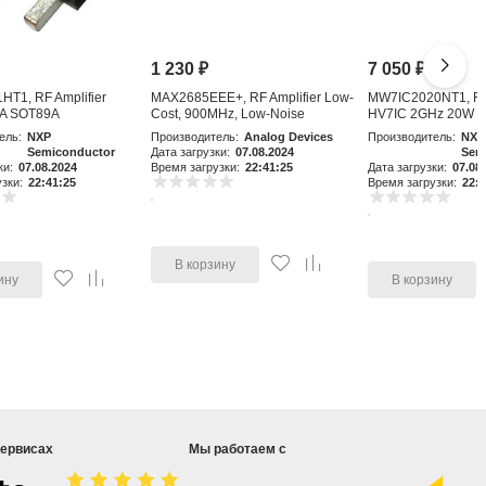
1 230
₽
7 050
₽
T1, RF Amplifier
MAX2685EEE+, RF Amplifier Low-
MW7IC2020NT1, RF 
A SOT89A
Cost, 900MHz, Low-Noise
HV7IC 2GHz 20W 
Amplifier an
ель:
NXP
Производитель:
Analog Devices
Производитель:
NXP
Semiconductor
Дата загрузки:
07.08.2024
Sem
ки:
07.08.2024
Время загрузки:
22:41:25
Дата загрузки:
07.08
зки:
22:41:25
Время загрузки:
22:4
В корзину
ину
В корзину
сервисах
Мы работаем с