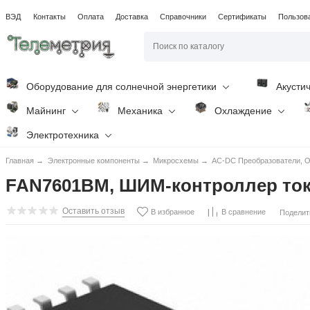
ВЭД
Контакты
Оплата
Доставка
Справочники
Сертификаты
Пользов
Оборудование для солнечной энергетики
Акусти
Майнинг
Механика
Охлаждение
Электротехника
Главная
→
Электронные компоненты
→
Микросхемы
→
AC-DC Преобразователи, O
FAN7601BM, ШИМ-контроллер ток
Оставить отзыв
В избранное
В сравнение
Поделит