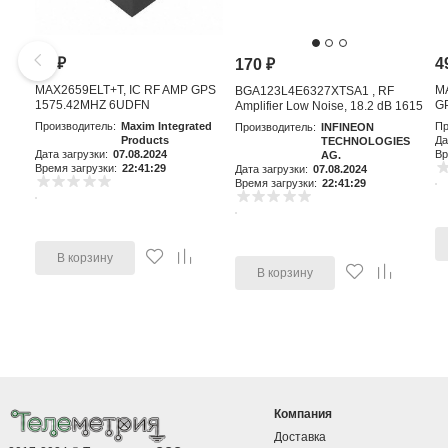
81
₽
4
170
₽
MAX2659ELT+T, IC RF AMP GPS
M
BGA123L4E6327XTSA1 , RF
1575.42MHZ 6UDFN
GP
Amplifier Low Noise, 18.2 dB 1615
MHz, 4-Pin TSLP-4-11
Производитель:
Maxim Integrated
Пр
Производитель:
INFINEON
Products
Да
TECHNOLOGIES
Дата загрузки:
07.08.2024
Вр
AG.
Время загрузки:
22:41:29
Дата загрузки:
07.08.2024
Время загрузки:
22:41:29
В корзину
В корзину
Компания
Доставка