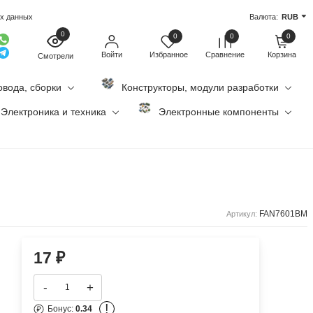
ых данных
Валюта:
RUB
0
0
0
0
Войти
Избранное
Сравнение
Корзина
Смотрели
овода, сборки
Конструкторы, модули разработки
Электроника и техника
Электронные компоненты
FAN7601BM
Артикул:
17
₽
-
+
!
Бонус:
0.34