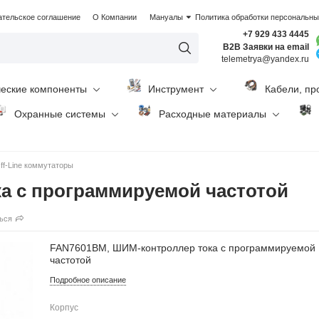
ательское соглашение
О Компании
Мануалы
Политика обработки персональн
+7 929 433 4445
B2B Заявки на email
telemetrya@yandex.ru
ческие компоненты
Инструмент
Кабели, пр
Охранные системы
Расходные материалы
ff-Line коммутаторы
а с программируемой частотой
ься
FAN7601BM, ШИМ-контроллер тока с программируемой
частотой
Подробное описание
Корпус