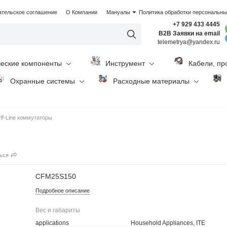
ательское соглашение
О Компании
Мануалы
Политика обработки персональн
+7 929 433 4445
B2B Заявки на email
telemetrya@yandex.ru
ческие компоненты
Инструмент
Кабели, пр
Охранные системы
Расходные материалы
ff-Line коммутаторы
ься
CFM25S150
Подробное описание
Вес и габариты
applications
Household Appliances, ITE