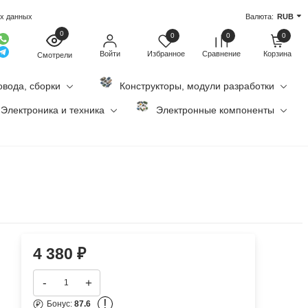
ых данных
Валюта:
RUB
0
0
0
0
Войти
Избранное
Сравнение
Корзина
Смотрели
овода, сборки
Конструкторы, модули разработки
Электроника и техника
Электронные компоненты
4 380
₽
-
+
!
Бонус:
87.6