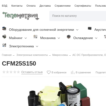
ВЭД
Контакты
Оплата
Доставка
Справочники
Сертификаты
Пользов
Оборудование для солнечной энергетики
Акусти
Майнинг
Механика
Охлаждение
Электротехника
Главная
→
Электронные компоненты
→
Микросхемы
→
AC-DC Преобразователи, O
CFM25S150
Оставить отзыв
Поделит
В избранное
В сравнение