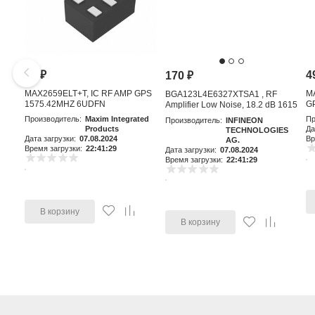
81
₽
4
170
₽
MAX2659ELT+T, IC RF AMP GPS
M
BGA123L4E6327XTSA1 , RF
1575.42MHZ 6UDFN
GP
Amplifier Low Noise, 18.2 dB 1615
MHz, 4-Pin TSLP-4-11
Производитель:
Maxim Integrated
Пр
Производитель:
INFINEON
Products
Да
TECHNOLOGIES
Дата загрузки:
07.08.2024
Вр
AG.
Время загрузки:
22:41:29
Дата загрузки:
07.08.2024
Время загрузки:
22:41:29
В корзину
В корзину