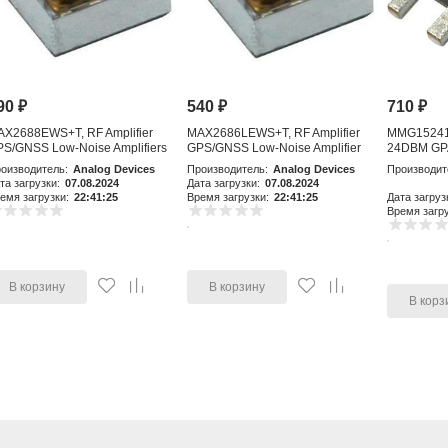
90
₽
540
₽
710
₽
AX2688EWS+T, RF Amplifier
MAX2686LEWS+T, RF Amplifier
MMG15241H
S/GNSS Low-Noise Amplifiers
GPS/GNSS Low-Noise Amplifier
24DBM GP
with Integr
оизводитель:
Analog Devices
Производитель:
Analog Devices
Производит
та загрузки:
07.08.2024
Дата загрузки:
07.08.2024
емя загрузки:
22:41:25
Время загрузки:
22:41:25
Дата загруз
Время загру
В корзину
В корзину
В корз