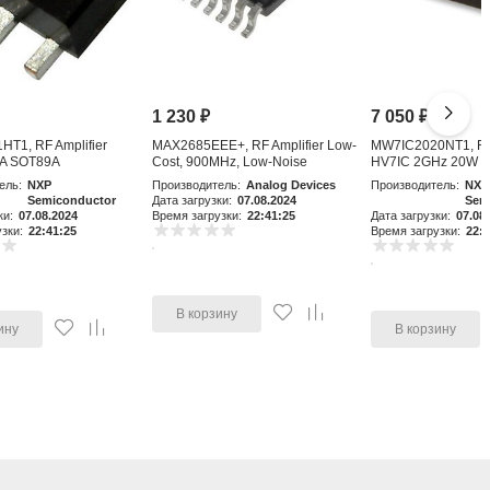
1 230
₽
7 050
₽
T1, RF Amplifier
MAX2685EEE+, RF Amplifier Low-
MW7IC2020NT1, RF 
A SOT89A
Cost, 900MHz, Low-Noise
HV7IC 2GHz 20W 
Amplifier an
ель:
NXP
Производитель:
Analog Devices
Производитель:
NXP
Semiconductor
Дата загрузки:
07.08.2024
Sem
ки:
07.08.2024
Время загрузки:
22:41:25
Дата загрузки:
07.08
зки:
22:41:25
Время загрузки:
22:4
В корзину
ину
В корзину